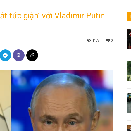
t tức giận’ với Vladimir Putin
1178
0