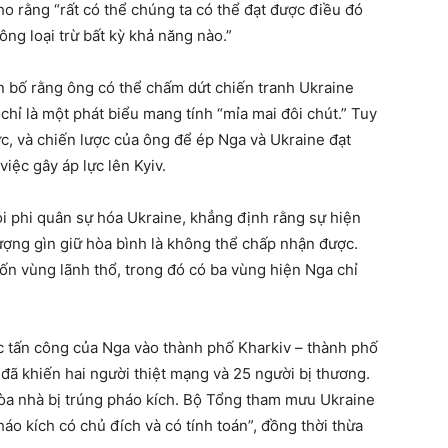
o rằng “rất có thể chúng ta có thể đạt được điều đó
ng loại trừ bất kỳ khả năng nào.”
n bố rằng ông có thể chấm dứt chiến tranh Ukraine
 chỉ là một phát biểu mang tính “mỉa mai đôi chút.” Tuy
c, và chiến lược của ông để ép Nga và Ukraine đạt
iệc gây áp lực lên Kyiv.
 phi quân sự hóa Ukraine, khẳng định rằng sự hiện
lượng gìn giữ hòa bình là không thể chấp nhận được.
ốn vùng lãnh thổ, trong đó có ba vùng hiện Nga chỉ
c tấn công của Nga vào thành phố Kharkiv – thành phố
 đã khiến hai người thiệt mạng và 25 người bị thương.
òa nhà bị trúng pháo kích. Bộ Tổng tham mưu Ukraine
áo kích có chủ đích và có tính toán”, đồng thời thừa