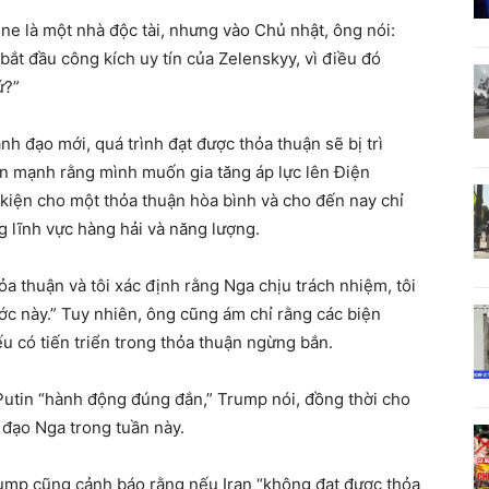
ne là một nhà độc tài, nhưng vào Chủ nhật, ông nói:
 “bắt đầu công kích uy tín của Zelenskyy, vì điều đó
ứ?”
 đạo mới, quá trình đạt được thỏa thuận sẽ bị trì
ấn mạnh rằng mình muốn gia tăng áp lực lên Điện
 kiện cho một thỏa thuận hòa bình và cho đến nay chỉ
g lĩnh vực hàng hải và năng lượng.
a thuận và tôi xác định rằng Nga chịu trách nhiệm, tôi
ước này.” Tuy nhiên, ông cũng ám chỉ rằng các biện
 có tiến triển trong thỏa thuận ngừng bắn.
Putin “hành động đúng đắn,” Trump nói, đồng thời cho
 đạo Nga trong tuần này.
ump cũng cảnh báo rằng nếu Iran “không đạt được thỏa