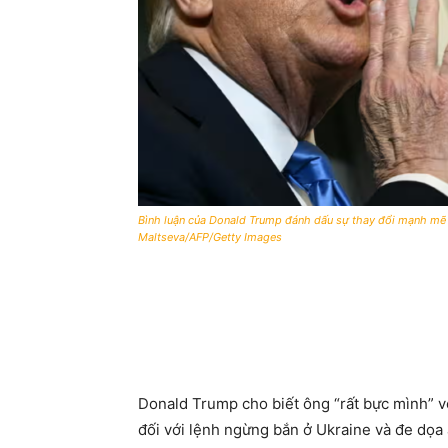
Bình luận của Donald Trump đánh dấu sự thay đổi mạnh mẽ 
Maltseva/AFP/Getty Images
Donald Trump cho biết ông “rất bực mình” vớ
đối với lệnh ngừng bắn ở Ukraine và đe dọa