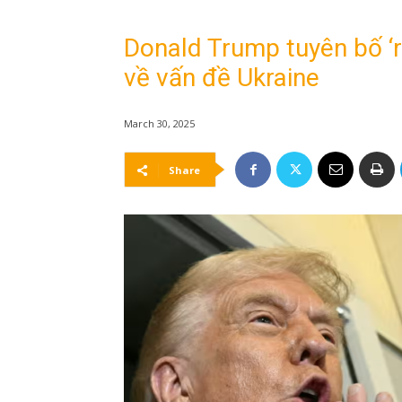
Donald Trump tuyên bố ‘rấ
về vấn đề Ukraine
March 30, 2025
Share