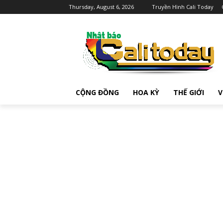
Thursday, August 6, 2026
Truyền Hình Cali Today
CỘNG ĐỒNG
HOA KỲ
THẾ GIỚI
V