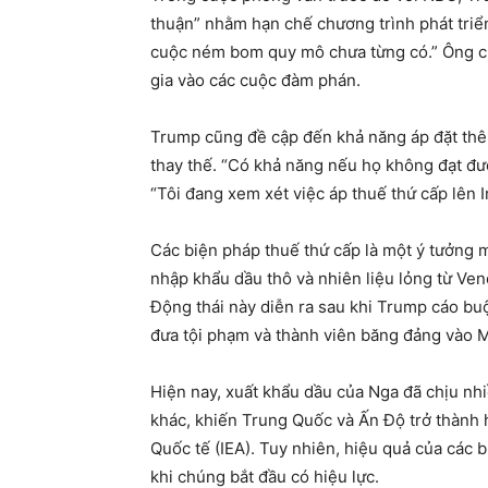
thuận” nhằm hạn chế chương trình phát triển
cuộc ném bom quy mô chưa từng có.” Ông ch
gia vào các cuộc đàm phán.
Trump cũng đề cập đến khả năng áp đặt thêm
thay thế. “Có khả năng nếu họ không đạt được
“Tôi đang xem xét việc áp thuế thứ cấp lên I
Các biện pháp thuế thứ cấp là một ý tưởng m
nhập khẩu dầu thô và nhiên liệu lỏng từ Ven
Động thái này diễn ra sau khi Trump cáo bu
đưa tội phạm và thành viên băng đảng vào M
Hiện nay, xuất khẩu dầu của Nga đã chịu nhi
khác, khiến Trung Quốc và Ấn Độ trở thành 
Quốc tế (IEA). Tuy nhiên, hiệu quả của các 
khi chúng bắt đầu có hiệu lực.