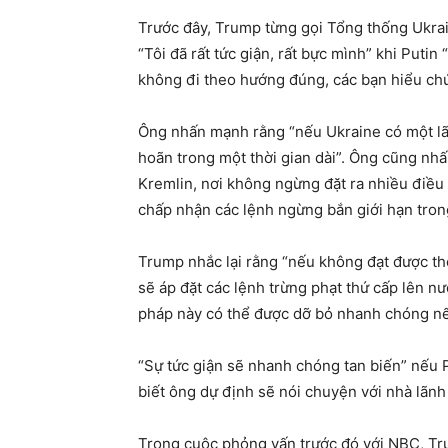
Trước đây, Trump từng gọi Tổng thống Ukrai
“Tôi đã rất tức giận, rất bực mình” khi Putin
không đi theo hướng đúng, các bạn hiểu ch
Ông nhấn mạnh rằng “nếu Ukraine có một lãnh
hoãn trong một thời gian dài”. Ông cũng nh
Kremlin, nơi không ngừng đặt ra nhiều điều
chấp nhận các lệnh ngừng bắn giới hạn tron
Trump nhắc lại rằng “nếu không đạt được thỏ
sẽ áp đặt các lệnh trừng phạt thứ cấp lên n
pháp này có thể được dỡ bỏ nhanh chóng nếu
“Sự tức giận sẽ nhanh chóng tan biến” nếu 
biết ông dự định sẽ nói chuyện với nhà lãnh
Trong cuộc phỏng vấn trước đó với NBC, Tr