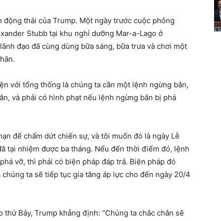
 động thái của Trump. Một ngày trước cuộc phỏng
xander Stubb tại khu nghỉ dưỡng Mar-a-Lago ở
 lãnh đạo đã cùng dùng bữa sáng, bữa trưa và chơi một
nhân.
ện với tổng thống là chúng ta cần một lệnh ngừng bắn,
ắn, và phải có hình phạt nếu lệnh ngừng bắn bị phá
 hạn để chấm dứt chiến sự, và tôi muốn đó là ngày Lễ
đã tại nhiệm được ba tháng. Nếu đến thời điểm đó, lệnh
há vỡ, thì phải có biện pháp đáp trả. Biện pháp đó
 chúng ta sẽ tiếp tục gia tăng áp lực cho đến ngày 20/4
 thứ Bảy, Trump khẳng định: “Chúng ta chắc chắn sẽ