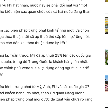
 vũ khí hạt nhân, nước này sẽ phải đối mặt với “một
o biết hiện các quan chức của cả hai nước đang tham
 các biện pháp trừng phạt kinh tế như một lựa chọn
 thỏa thuận, tôi sẽ áp thuế thứ cấp lên họ,” ông nói.
ran cho đến khi thỏa thuận được ký kết.”
ới lạ. Tuần trước, Mỹ đã áp thuế 25% lên các quốc gia
ezuela, trong đó Trung Quốc là khách hàng lớn nhất.
ộc chính phủ Venezuela lợi dụng dòng người di cư để
ỹ.
ều lệnh trừng phạt từ Mỹ, Anh, EU và các quốc gia G7
hai khách hàng lớn nhất, theo Cơ quan Năng lượng
biện pháp trừng phạt mới được đề xuất vẫn chưa rõ ràng