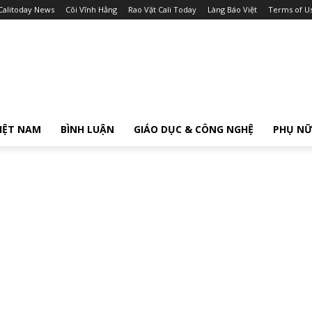
Calitoday News
Cõi Vĩnh Hằng
Rao Vặt Cali Today
Làng Báo Việt
Terms of U
IỆT NAM
BÌNH LUẬN
GIÁO DỤC & CÔNG NGHỆ
PHỤ N