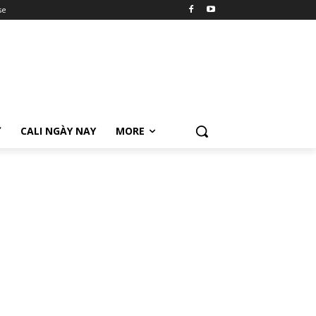
se
Ữ
CALI NGÀY NAY
MORE