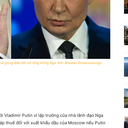
về giọng điệu đối với tổng thống Nga. Ảnh: Brendan Smialowskiolga
i Vladimir Putin vì lập trường của nhà lãnh đạo Nga
 áp thuế đối với xuất khẩu dầu của Moscow nếu Putin