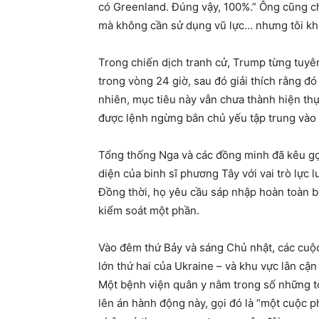
có Greenland. Đúng vậy, 100%.” Ông cũng ch
mà không cần sử dụng vũ lực… nhưng tôi khô
Trong chiến dịch tranh cử, Trump từng tuyê
trong vòng 24 giờ, sau đó giải thích rằng đó
nhiên, mục tiêu này vẫn chưa thành hiện thự
được lệnh ngừng bắn chủ yếu tập trung vào v
Tổng thống Nga và các đồng minh đã kêu gọi
diện của binh sĩ phương Tây với vai trò lực 
Đồng thời, họ yêu cầu sáp nhập hoàn toàn b
kiểm soát một phần.
Vào đêm thứ Bảy và sáng Chủ nhật, các cuộ
lớn thứ hai của Ukraine – và khu vực lân cận
Một bệnh viện quân y nằm trong số những t
lên án hành động này, gọi đó là “một cuộc ph