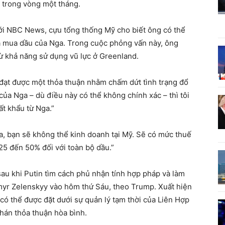
 trong vòng một tháng.
ới NBC News, cựu tổng thống Mỹ cho biết ông có thể
 mua dầu của Nga. Trong cuộc phỏng vấn này, ông
rừ khả năng sử dụng vũ lực ở Greenland.
đạt được một thỏa thuận nhằm chấm dứt tình trạng đổ
 của Nga – dù điều này có thể không chính xác – thì tôi
ất khẩu từ Nga.”
a, bạn sẽ không thể kinh doanh tại Mỹ. Sẽ có mức thuế
25 đến 50% đối với toàn bộ dầu.”
 sau khi Putin tìm cách phủ nhận tính hợp pháp và làm
myr Zelenskyy vào hôm thứ Sáu, theo Trump. Xuất hiện
 có thể được đặt dưới sự quản lý tạm thời của Liên Hợp
hán thỏa thuận hòa bình.