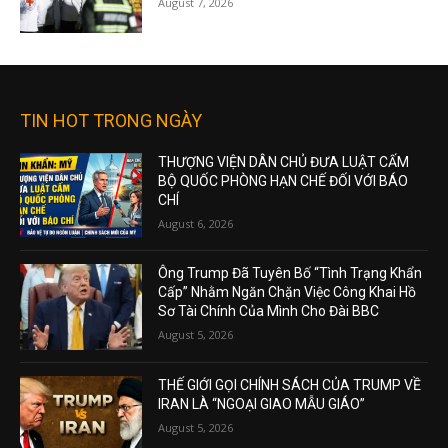
August 7, 2026
TIN HOT TRONG NGÀY
THƯỢNG VIỆN DÂN CHỦ ĐƯA LUẬT CẤM
BỘ QUỐC PHÒNG HẠN CHẾ ĐỐI VỚI BÁO
CHÍ
August 6, 2026
Ông Trump Đã Tuyên Bố “Tình Trạng Khẩn
Cấp” Nhằm Ngăn Chặn Việc Công Khai Hồ
Sơ Tài Chính Của Mình Cho Đài BBC
August 5, 2026
THẾ GIỚI GỌI CHÍNH SÁCH CỦA TRUMP VỀ
IRAN LÀ “NGOẠI GIAO MẪU GIÁO”
August 5, 2026