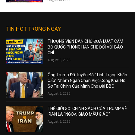
TIN HOT TRONG NGÀY
THƯỢNG VIỆN DÂN CHỦ ĐƯA LUẬT CẤM
BỘ QUỐC PHÒNG HẠN CHẾ ĐỐI VỚI BÁO
CHÍ
August 6, 2026
Ông Trump Đã Tuyên Bố “Tình Trạng Khẩn
Cấp” Nhằm Ngăn Chặn Việc Công Khai Hồ
Sơ Tài Chính Của Mình Cho Đài BBC
August 5, 2026
THẾ GIỚI GỌI CHÍNH SÁCH CỦA TRUMP VỀ
IRAN LÀ “NGOẠI GIAO MẪU GIÁO”
August 5, 2026