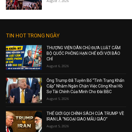
August 7, 2026
TIN HOT TRONG NGÀY
THƯỢNG VIỆN DÂN CHỦ ĐƯA LUẬT CẤM
BỘ QUỐC PHÒNG HẠN CHẾ ĐỐI VỚI BÁO
CHÍ
August 6, 2026
Ông Trump Đã Tuyên Bố “Tình Trạng Khẩn
Cấp” Nhằm Ngăn Chặn Việc Công Khai Hồ
Sơ Tài Chính Của Mình Cho Đài BBC
August 5, 2026
THẾ GIỚI GỌI CHÍNH SÁCH CỦA TRUMP VỀ
IRAN LÀ “NGOẠI GIAO MẪU GIÁO”
August 5, 2026