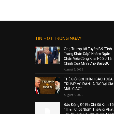
TIN HOT TRONG NGÀY
Ông Trump Đã Tuyên Bố “Tình
Trạng Khẩn Cấp” Nhằm Ngăn
Chặn Việc Công Khai Hồ Sơ Tài
Chính Của Mình Cho Đài BBC
August 5, 2026
THẾ GIỚI GỌI CHÍNH SÁCH CỦA
TRUMP VỀ IRAN LÀ “NGOẠI GI
MẪU GIÁO”
August 5, 2026
Báo Động Đỏ Khi Chỉ Số Kinh Tế
“Then Chốt Nhất” Thế Giới Phát