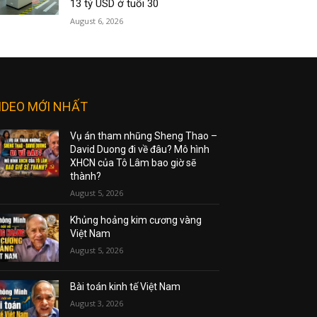
13 tỷ USD ở tuổi 30
August 6, 2026
IDEO MỚI NHẤT
Vụ án tham nhũng Sheng Thao –
David Duong đi về đâu? Mô hình
XHCN của Tô Lâm bao giờ sẽ
thành?
August 5, 2026
Khủng hoảng kim cương vàng
Việt Nam
August 5, 2026
Bài toán kinh tế Việt Nam
August 3, 2026