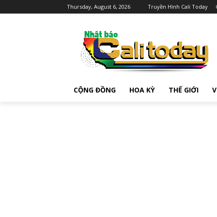
Thursday, August 6, 2026
Truyền Hình Cali Today
CỘNG ĐỒNG
HOA KỲ
THẾ GIỚI
V