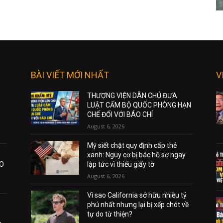
BÀI VIẾT MỚI NHẤT
V
THƯỢNG VIỆN DÂN CHỦ ĐƯA
LUẬT CẤM BỘ QUỐC PHÒNG HẠN
CHẾ ĐỐI VỚI BÁO CHÍ
August 6, 2026
Mỹ siết chặt quy định cấp thẻ
xanh: Nguy cơ bị bác hồ sơ ngay
AO
lập tức vì thiếu giấy tờ
August 6, 2026
Vì sao California sở hữu nhiều tỷ
phú nhất nhưng lại bị xếp chót về
tự do từ thiện?