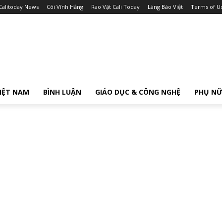
Calitoday News
Cõi Vĩnh Hằng
Rao Vặt Cali Today
Làng Báo Việt
Terms of U
IỆT NAM
BÌNH LUẬN
GIÁO DỤC & CÔNG NGHỆ
PHỤ N