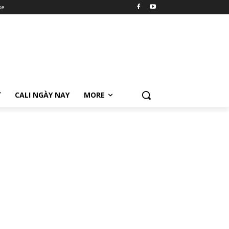
se
Ữ
CALI NGÀY NAY
MORE