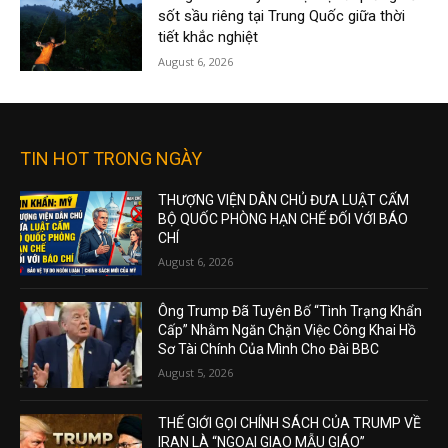
sốt sầu riêng tại Trung Quốc giữa thời
tiết khắc nghiệt
August 6, 2026
TIN HOT TRONG NGÀY
THƯỢNG VIỆN DÂN CHỦ ĐƯA LUẬT CẤM
BỘ QUỐC PHÒNG HẠN CHẾ ĐỐI VỚI BÁO
CHÍ
August 6, 2026
Ông Trump Đã Tuyên Bố “Tình Trạng Khẩn
Cấp” Nhằm Ngăn Chặn Việc Công Khai Hồ
Sơ Tài Chính Của Mình Cho Đài BBC
August 5, 2026
THẾ GIỚI GỌI CHÍNH SÁCH CỦA TRUMP VỀ
IRAN LÀ “NGOẠI GIAO MẪU GIÁO”