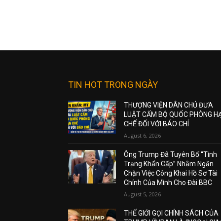
TIN HOT TRONG NGÀY
THƯỢNG VIỆN DÂN CHỦ ĐƯA
LUẬT CẤM BỘ QUỐC PHÒNG H
CHẾ ĐỐI VỚI BÁO CHÍ
August 6, 2026
Ông Trump Đã Tuyên Bố “Tình
Trạng Khẩn Cấp” Nhằm Ngăn
Chặn Việc Công Khai Hồ Sơ Tài
Chính Của Mình Cho Đài BBC
August 5, 2026
THẾ GIỚI GỌI CHÍNH SÁCH CỦA