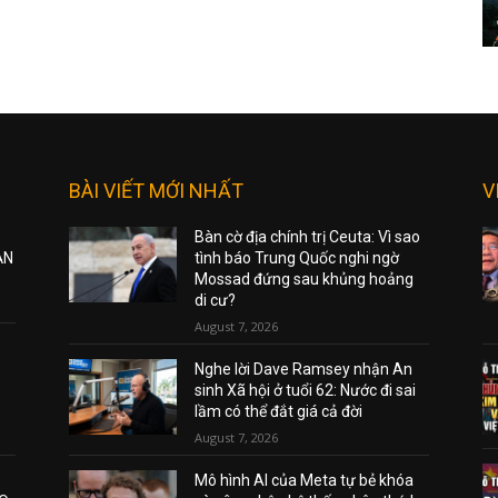
BÀI VIẾT MỚI NHẤT
V
Bàn cờ địa chính trị Ceuta: Vì sao
ẠN
tình báo Trung Quốc nghi ngờ
Mossad đứng sau khủng hoảng
di cư?
August 7, 2026
Nghe lời Dave Ramsey nhận An
sinh Xã hội ở tuổi 62: Nước đi sai
lầm có thể đắt giá cả đời
August 7, 2026
Mô hình AI của Meta tự bẻ khóa