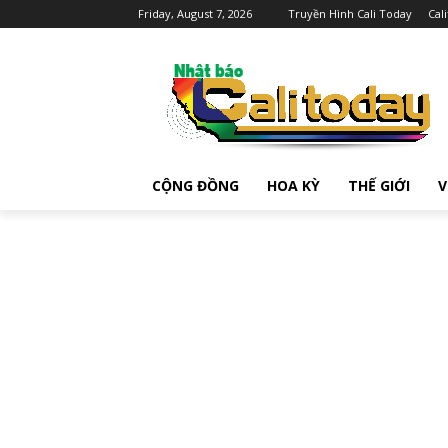
Friday, August 7, 2026
Truyền Hình Cali Today
Cal
CỘNG ĐỒNG
HOA KỲ
THẾ GIỚI
V