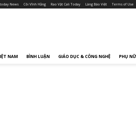
itoday News
Cõi Vĩnh Hằng
Rao Vặt Cali Today
Làng Báo Việt
Terms of Use
IỆT NAM
BÌNH LUẬN
GIÁO DỤC & CÔNG NGHỆ
PHỤ N