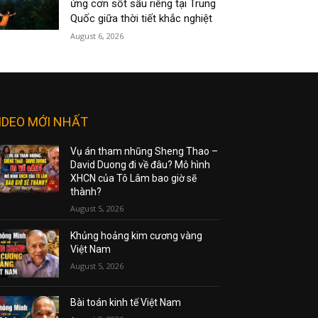
ứng cơn sốt sầu riêng tại Trung
Quốc giữa thời tiết khắc nghiệt
August 6, 2026
IDEO MỚI NHẤT
Vụ án tham nhũng Sheng Thao –
David Duong đi về đâu? Mô hình
XHCN của Tô Lâm bao giờ sẽ
thành?
August 5, 2026
Khủng hoảng kim cương vàng
Việt Nam
August 5, 2026
Bài toán kinh tế Việt Nam