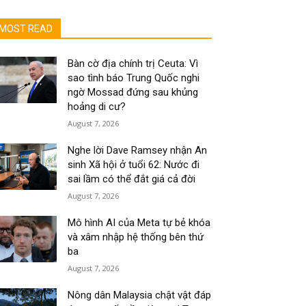
MOST READ
Bàn cờ địa chính trị Ceuta: Vì
sao tình báo Trung Quốc nghi
ngờ Mossad đứng sau khủng
hoảng di cư?
August 7, 2026
Nghe lời Dave Ramsey nhận An
sinh Xã hội ở tuổi 62: Nước đi
sai lầm có thể đắt giá cả đời
August 7, 2026
Mô hình AI của Meta tự bẻ khóa
và xâm nhập hệ thống bên thứ
ba
August 7, 2026
Nông dân Malaysia chật vật đáp