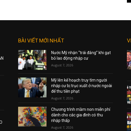
BÀI VIẾT MỚI NHẤT
V
Nước Mỹ nhận “trái đắng” khi gạt
ẠN
bỏ lao động nhập cư
August 7, 2026
Mỹ lên kế hoạch truy tìm người
nhập cư bị trục xuất ở nước ngoài
để thu tiền phạt
August 7, 2026
Chương trình mầm non miễn phí
dành cho các gia đình có thu
nhập thấp
AO
August 7, 2026