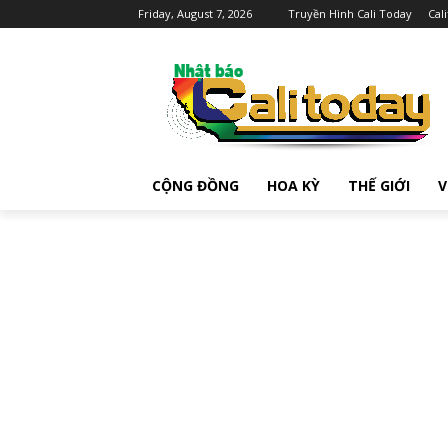
Friday, August 7, 2026
Truyền Hình Cali Today
Cal
CỘNG ĐỒNG
HOA KỲ
THẾ GIỚI
V