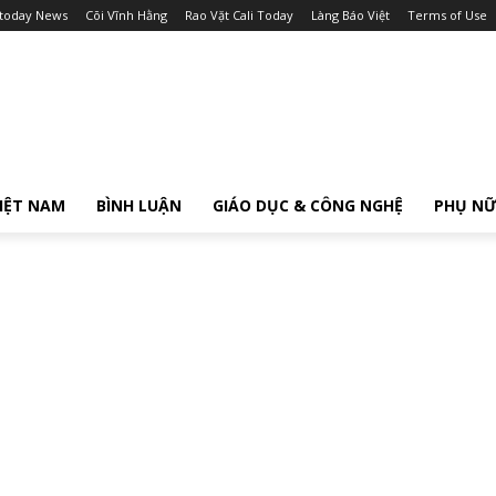
itoday News
Cõi Vĩnh Hằng
Rao Vặt Cali Today
Làng Báo Việt
Terms of Use
IỆT NAM
BÌNH LUẬN
GIÁO DỤC & CÔNG NGHỆ
PHỤ N