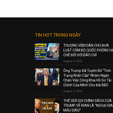
TIN HOT TRONG NGÀY
THƯỢNG VIỆN DÂN CHỦ ĐƯA
LUẬT CẤM BỘ QUỐC PHÒNG H
CHẾ ĐỐI VỚI BÁO CHÍ
August 6, 2026
Ông Trump Đã Tuyên Bố “Tình
Trạng Khẩn Cấp” Nhằm Ngăn
Chặn Việc Công Khai Hồ Sơ Tài
Chính Của Mình Cho Đài BBC
August 5, 2026
THẾ GIỚI GỌI CHÍNH SÁCH CỦA
TRUMP VỀ IRAN LÀ “NGOẠI GI
MẪU GIÁO”