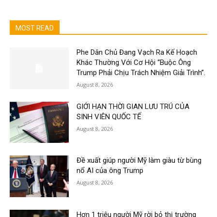
MOST READ
Phe Dân Chủ Đang Vạch Ra Kế Hoạch
Khác Thường Với Cơ Hội “Buộc Ông
Trump Phải Chịu Trách Nhiệm Giải Trình”.
August 8, 2026
GIỚI HẠN THỜI GIAN LƯU TRÚ CỦA
SINH VIÊN QUỐC TẾ
August 8, 2026
Đề xuất giúp người Mỹ làm giàu từ bùng
nổ AI của ông Trump
August 8, 2026
Hơn 1 triệu người Mỹ rời bỏ thị trường