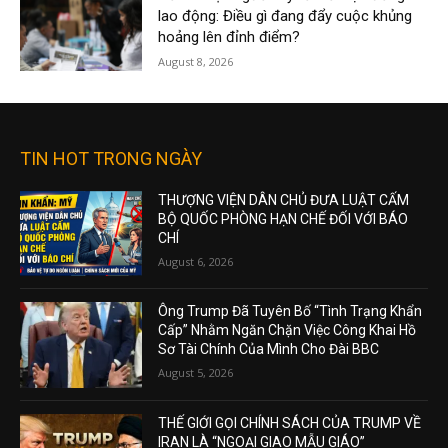
lao động: Điều gì đang đẩy cuộc khủng
hoảng lên đỉnh điểm?
August 8, 2026
TIN HOT TRONG NGÀY
THƯỢNG VIỆN DÂN CHỦ ĐƯA LUẬT CẤM
BỘ QUỐC PHÒNG HẠN CHẾ ĐỐI VỚI BÁO
CHÍ
August 6, 2026
Ông Trump Đã Tuyên Bố “Tình Trạng Khẩn
Cấp” Nhằm Ngăn Chặn Việc Công Khai Hồ
Sơ Tài Chính Của Mình Cho Đài BBC
August 5, 2026
THẾ GIỚI GỌI CHÍNH SÁCH CỦA TRUMP VỀ
IRAN LÀ “NGOẠI GIAO MẪU GIÁO”