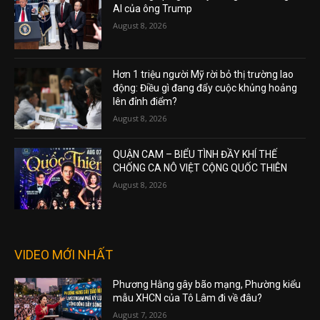
AI của ông Trump
August 8, 2026
Hơn 1 triệu người Mỹ rời bỏ thị trường lao
động: Điều gì đang đẩy cuộc khủng hoảng
lên đỉnh điểm?
August 8, 2026
QUẬN CAM – BIỂU TÌNH ĐẦY KHÍ THẾ
CHỐNG CA NÔ VIỆT CỘNG QUỐC THIÊN
August 8, 2026
VIDEO MỚI NHẤT
Phương Hằng gây bão mạng, Phường kiểu
mẫu XHCN của Tô Lâm đi về đâu?
August 7, 2026