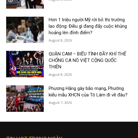
Hơn 1 triệu người Mỹ rời bỏ thị trường
lao động: Điều gì đang đẩy cuộc khủng
hoảng lên đỉnh điểm?
August 8, 2026
QUẬN CAM – BIỂU TÌNH ĐẦY KHÍ THẾ
CHỐNG CA NÔ VIỆT CỘNG QUỐC
THIÊN
August 8, 2026
Phương Hằng gây bão mạng, Phường
kiểu mẫu XHCN của Tô Lâm đi về đâu?
August 7, 2026