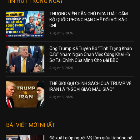
TIN HOT TRONG NGÀY
THƯỢNG VIỆN DÂN CHỦ ĐƯA LUẬT CẤM
BỘ QUỐC PHÒNG HẠN CHẾ ĐỐI VỚI BÁO
CHÍ
August 6, 2026
Ông Trump Đã Tuyên Bố “Tình Trạng Khẩn
Cấp” Nhằm Ngăn Chặn Việc Công Khai Hồ
Sơ Tài Chính Của Mình Cho Đài BBC
August 5, 2026
THẾ GIỚI GỌI CHÍNH SÁCH CỦA TRUMP VỀ
IRAN LÀ “NGOẠI GIAO MẪU GIÁO”
August 5, 2026
BÀI VIẾT MỚI NHẤT
Đề xuất giúp người Mỹ làm giàu từ bùng nổ