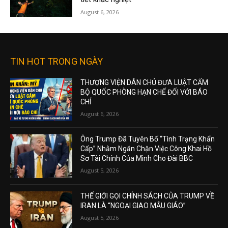
August 6, 2026
TIN HOT TRONG NGÀY
THƯỢNG VIỆN DÂN CHỦ ĐƯA LUẬT CẤM
BỘ QUỐC PHÒNG HẠN CHẾ ĐỐI VỚI BÁO
CHÍ
August 6, 2026
Ông Trump Đã Tuyên Bố “Tình Trạng Khẩn
Cấp” Nhằm Ngăn Chặn Việc Công Khai Hồ
Sơ Tài Chính Của Mình Cho Đài BBC
August 5, 2026
THẾ GIỚI GỌI CHÍNH SÁCH CỦA TRUMP VỀ
IRAN LÀ “NGOẠI GIAO MẪU GIÁO”
August 5, 2026