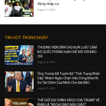
động nhập cư
August 7, 2026
TIN HOT TRONG NGÀY
THƯỢNG VIỆN DÂN CHỦ ĐƯA LUẬT CẤM
BỘ QUỐC PHÒNG HẠN CHẾ ĐỐI VỚI BÁO
CHÍ
August 6, 2026
Ông Trump Đã Tuyên Bố “Tình Trạng Khẩn
Cấp” Nhằm Ngăn Chặn Việc Công Khai Hồ
Sơ Tài Chính Của Mình Cho Đài BBC
August 5, 2026
THẾ GIỚI GỌI CHÍNH SÁCH CỦA TRUMP VỀ
IRAN LÀ “NGOẠI GIAO MẪU GIÁO”