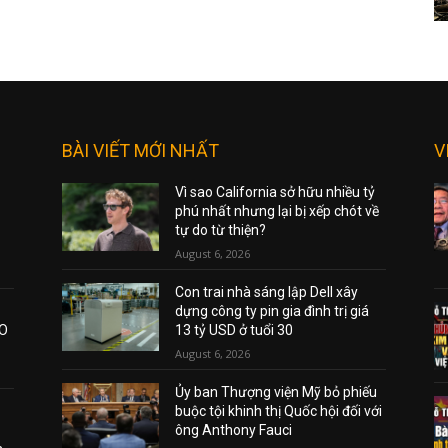
BÀI VIẾT MỚI NHẤT
V
Vì sao California sở hữu nhiều tỷ
phú nhất nhưng lại bị xếp chót về
tự do từ thiện?
August 6, 2026
Con trai nhà sáng lập Dell xây
dựng công ty pin gia đình trị giá
AO
13 tỷ USD ở tuổi 30
August 6, 2026
Ủy ban Thượng viện Mỹ bỏ phiếu
buộc tội khinh thị Quốc hội đối với
ông Anthony Fauci