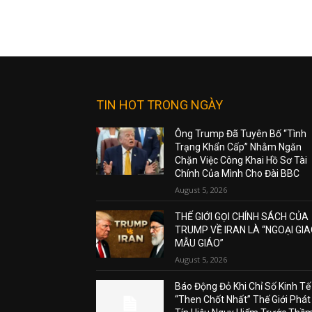
TIN HOT TRONG NGÀY
Ông Trump Đã Tuyên Bố “Tình
Trạng Khẩn Cấp” Nhằm Ngăn
Chặn Việc Công Khai Hồ Sơ Tài
Chính Của Mình Cho Đài BBC
August 5, 2026
THẾ GIỚI GỌI CHÍNH SÁCH CỦA
TRUMP VỀ IRAN LÀ “NGOẠI GI
MẪU GIÁO”
August 5, 2026
Báo Động Đỏ Khi Chỉ Số Kinh Tế
“Then Chốt Nhất” Thế Giới Phát