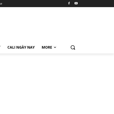
se
Ữ
CALI NGÀY NAY
MORE