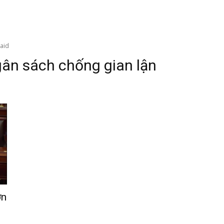
aid
ân sách chống gian lận
ơn