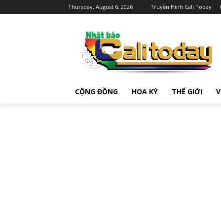
Thursday, August 6, 2026
Truyền Hình Cali Today
CỘNG ĐỒNG
HOA KỲ
THẾ GIỚI
V