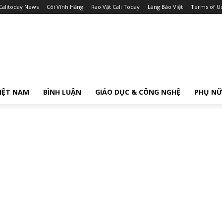
Calitoday News
Cõi Vĩnh Hằng
Rao Vặt Cali Today
Làng Báo Việt
Terms of U
IỆT NAM
BÌNH LUẬN
GIÁO DỤC & CÔNG NGHỆ
PHỤ N