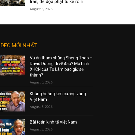
Iran, đe dọa phạt tù kẻ rò rỉ
August 6, 2026
IDEO MỚI NHẤT
Vụ án tham nhũng Sheng Thao –
David Duong đi về đâu? Mô hình
XHCN của Tô Lâm bao giờ sẽ
thành?
August 5, 2026
Khủng hoảng kim cương vàng
Việt Nam
August 5, 2026
Bài toán kinh tế Việt Nam
August 3, 2026