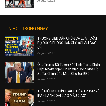
August 7, 2026
TIN HOT TRONG NGÀY
THƯỢNG VIỆN DÂN CHỦ ĐƯA LUẬT CẤM
BỘ QUỐC PHÒNG HẠN CHẾ ĐỐI VỚI BÁO
CHÍ
August 6, 2026
Ông Trump Đã Tuyên Bố “Tình Trạng Khẩn
Cấp” Nhằm Ngăn Chặn Việc Công Khai Hồ
Sơ Tài Chính Của Mình Cho Đài BBC
August 5, 2026
THẾ GIỚI GỌI CHÍNH SÁCH CỦA TRUMP VỀ
IRAN LÀ “NGOẠI GIAO MẪU GIÁO”
August 5, 2026