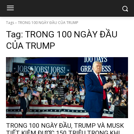
Tags
TRONG 100 NGÀY ĐẦU CỦA TRUMP
Tag:
TRONG 100 NGÀY ĐẦU
CỦA TRUMP
TRONG 100 NGÀY ĐẦU, TRUMP VÀ MUSK
TIẾT KIỆM ĐƯỢC 150 TRIỆU TRONG KHI