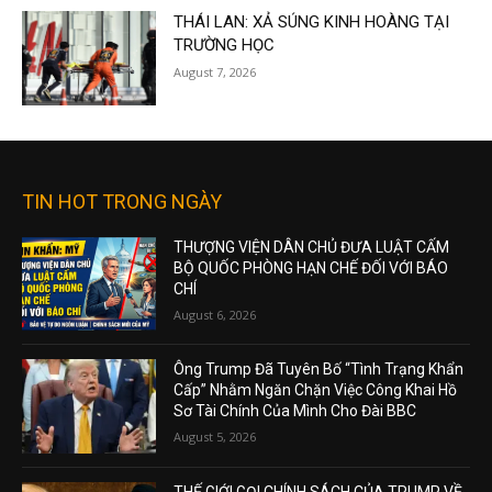
THÁI LAN: XẢ SÚNG KINH HOÀNG TẠI
TRƯỜNG HỌC
August 7, 2026
TIN HOT TRONG NGÀY
THƯỢNG VIỆN DÂN CHỦ ĐƯA LUẬT CẤM
BỘ QUỐC PHÒNG HẠN CHẾ ĐỐI VỚI BÁO
CHÍ
August 6, 2026
Ông Trump Đã Tuyên Bố “Tình Trạng Khẩn
Cấp” Nhằm Ngăn Chặn Việc Công Khai Hồ
Sơ Tài Chính Của Mình Cho Đài BBC
August 5, 2026