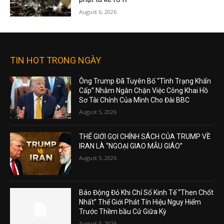
August 6, 2026
TIN HOT TRONG NGÀY
Ông Trump Đã Tuyên Bố “Tình Trạng Khẩn
Cấp” Nhằm Ngăn Chặn Việc Công Khai Hồ
Sơ Tài Chính Của Mình Cho Đài BBC
August 5, 2026
THẾ GIỚI GỌI CHÍNH SÁCH CỦA TRUMP VỀ
IRAN LÀ “NGOẠI GIAO MẪU GIÁO”
August 5, 2026
Báo Động Đỏ Khi Chỉ Số Kinh Tế “Then Chốt
Nhất” Thế Giới Phát Tín Hiệu Nguy Hiểm
Trước Thềm bầu Cử Giữa Kỳ
August 5, 2026