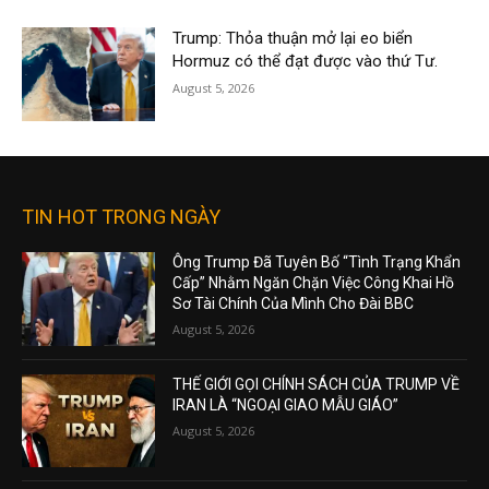
Trump: Thỏa thuận mở lại eo biển
Hormuz có thể đạt được vào thứ Tư.
August 5, 2026
TIN HOT TRONG NGÀY
Ông Trump Đã Tuyên Bố “Tình Trạng Khẩn
Cấp” Nhằm Ngăn Chặn Việc Công Khai Hồ
Sơ Tài Chính Của Mình Cho Đài BBC
August 5, 2026
THẾ GIỚI GỌI CHÍNH SÁCH CỦA TRUMP VỀ
IRAN LÀ “NGOẠI GIAO MẪU GIÁO”
August 5, 2026