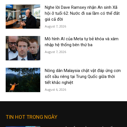
Nghe lời Dave Ramsey nhận An sinh Xã
hội ở tuổi 62: Nước đi sai lầm có thể đắt
giá cả đời
August 7, 2026
Mô hình AI của Meta tự bẻ khóa và xâm
nhập hệ thống bên thứ ba
August 7, 2026
Nông dân Malaysia chật vật đáp ứng cơn
sốt sầu riêng tại Trung Quốc giữa thời
tiết khắc nghiệt
August 6, 2026
TIN HOT TRONG NGÀY