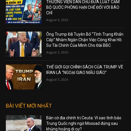
THƯỢNG VIỆN DÂN CHỦ ĐƯA LUẬT CẤM
BỘ QUỐC PHÒNG HẠN CHẾ ĐỐI VỚI BÁO
CHÍ
August 6, 2026
Ông Trump Đã Tuyên Bố “Tình Trạng Khẩn
Cấp” Nhằm Ngăn Chặn Việc Công Khai Hồ
Sơ Tài Chính Của Mình Cho Đài BBC
August 5, 2026
THẾ GIỚI GỌI CHÍNH SÁCH CỦA TRUMP VỀ
IRAN LÀ “NGOẠI GIAO MẪU GIÁO”
August 5, 2026
BÀI VIẾT MỚI NHẤT
Bàn cờ địa chính trị Ceuta: Vì sao tình báo
Trung Quốc nghi ngờ Mossad đứng sau
khủng hoảng di cư?