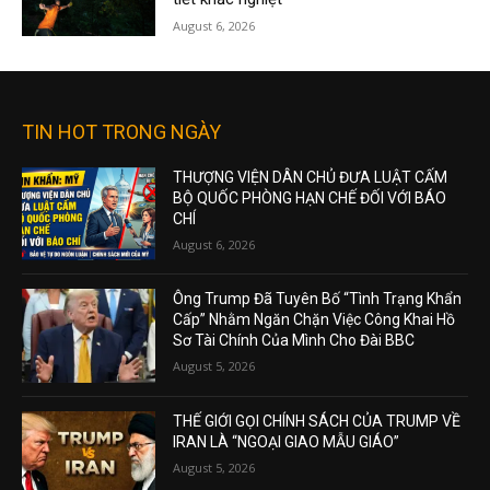
August 6, 2026
TIN HOT TRONG NGÀY
THƯỢNG VIỆN DÂN CHỦ ĐƯA LUẬT CẤM
BỘ QUỐC PHÒNG HẠN CHẾ ĐỐI VỚI BÁO
CHÍ
August 6, 2026
Ông Trump Đã Tuyên Bố “Tình Trạng Khẩn
Cấp” Nhằm Ngăn Chặn Việc Công Khai Hồ
Sơ Tài Chính Của Mình Cho Đài BBC
August 5, 2026
THẾ GIỚI GỌI CHÍNH SÁCH CỦA TRUMP VỀ
IRAN LÀ “NGOẠI GIAO MẪU GIÁO”
August 5, 2026