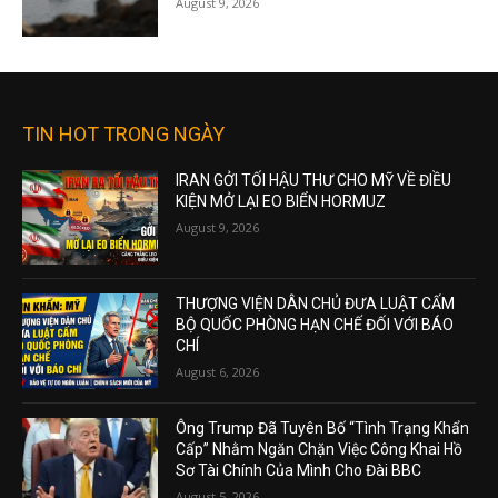
August 9, 2026
TIN HOT TRONG NGÀY
IRAN GỞI TỐI HẬU THƯ CHO MỸ VỀ ĐIỀU
KIỆN MỞ LẠI EO BIỂN HORMUZ
August 9, 2026
THƯỢNG VIỆN DÂN CHỦ ĐƯA LUẬT CẤM
BỘ QUỐC PHÒNG HẠN CHẾ ĐỐI VỚI BÁO
CHÍ
August 6, 2026
Ông Trump Đã Tuyên Bố “Tình Trạng Khẩn
Cấp” Nhằm Ngăn Chặn Việc Công Khai Hồ
Sơ Tài Chính Của Mình Cho Đài BBC
August 5, 2026