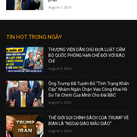
August 7, 2026
TIN HOT TRONG NGÀY
THƯỢNG VIỆN DÂN CHỦ ĐƯA LUẬT CẤM
BỘ QUỐC PHÒNG HẠN CHẾ ĐỐI VỚI BÁO
CHÍ
August 6, 2026
Ông Trump Đã Tuyên Bố “Tình Trạng Khẩn
Cấp” Nhằm Ngăn Chặn Việc Công Khai Hồ
Sơ Tài Chính Của Mình Cho Đài BBC
August 5, 2026
THẾ GIỚI GỌI CHÍNH SÁCH CỦA TRUMP VỀ
IRAN LÀ “NGOẠI GIAO MẪU GIÁO”
August 5, 2026