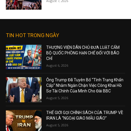
August 7, 2026
TIN HOT TRONG NGÀY
THƯỢNG VIỆN DÂN CHỦ ĐƯA LUẬT CẤM
BỘ QUỐC PHÒNG HẠN CHẾ ĐỐI VỚI BÁO
CHÍ
August 6, 2026
Ông Trump Đã Tuyên Bố “Tình Trạng Khẩn
Cấp” Nhằm Ngăn Chặn Việc Công Khai Hồ
Sơ Tài Chính Của Mình Cho Đài BBC
August 5, 2026
THẾ GIỚI GỌI CHÍNH SÁCH CỦA TRUMP VỀ
IRAN LÀ “NGOẠI GIAO MẪU GIÁO”
August 5, 2026