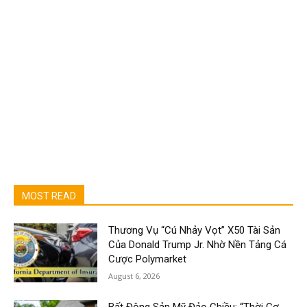
MOST READ
Thương Vụ “Cú Nhảy Vọt” X50 Tài Sản
Của Donald Trump Jr. Nhờ Nền Tảng Cá
Cược Polymarket
August 6, 2026
Bất Động Sản Mỹ Đảo Chiều: “Thời Cơ