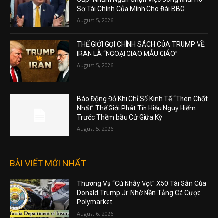
Sơ Tài Chính Của Mình Cho Đài BBC
August 5, 2026
THẾ GIỚI GỌI CHÍNH SÁCH CỦA TRUMP VỀ
IRAN LÀ “NGOẠI GIAO MẪU GIÁO”
August 5, 2026
Báo Động Đỏ Khi Chỉ Số Kinh Tế “Then Chốt
Nhất” Thế Giới Phát Tín Hiệu Nguy Hiểm
Trước Thềm bầu Cử Giữa Kỳ
August 5, 2026
BÀI VIẾT MỚI NHẤT
Thương Vụ “Cú Nhảy Vọt” X50 Tài Sản Của
Donald Trump Jr. Nhờ Nền Tảng Cá Cược
Polymarket
August 6, 2026