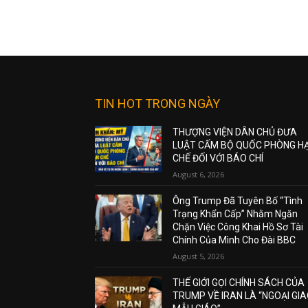
TIN HOT TRONG NGÀY
THƯỢNG VIỆN DÂN CHỦ ĐƯA
LUẬT CẤM BỘ QUỐC PHÒNG H
CHẾ ĐỐI VỚI BÁO CHÍ
August 6, 2026
Ông Trump Đã Tuyên Bố “Tình
Trạng Khẩn Cấp” Nhằm Ngăn
Chặn Việc Công Khai Hồ Sơ Tài
Chính Của Mình Cho Đài BBC
August 5, 2026
THẾ GIỚI GỌI CHÍNH SÁCH CỦA
TRUMP VỀ IRAN LÀ “NGOẠI GI