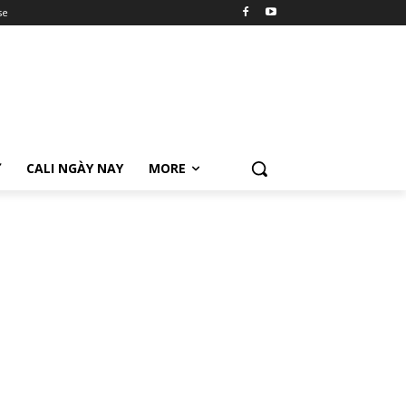
se
Ữ
CALI NGÀY NAY
MORE