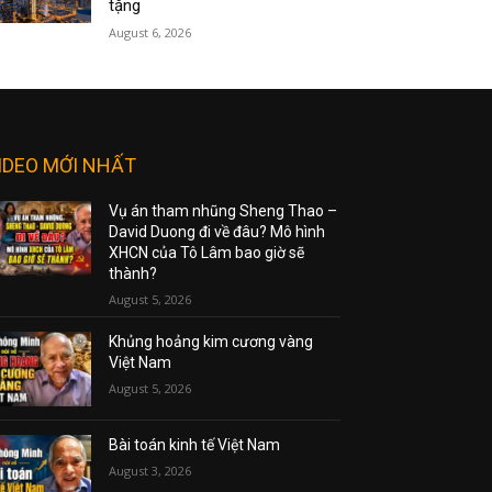
tặng
August 6, 2026
IDEO MỚI NHẤT
Vụ án tham nhũng Sheng Thao –
David Duong đi về đâu? Mô hình
XHCN của Tô Lâm bao giờ sẽ
thành?
August 5, 2026
Khủng hoảng kim cương vàng
Việt Nam
August 5, 2026
Bài toán kinh tế Việt Nam
August 3, 2026