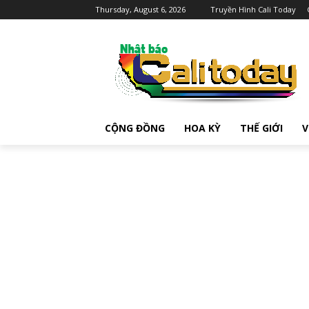
Thursday, August 6, 2026
Truyền Hình Cali Today
CỘNG ĐỒNG
HOA KỲ
THẾ GIỚI
V