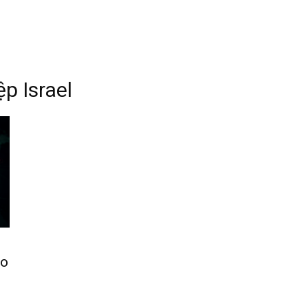
p Israel
ào