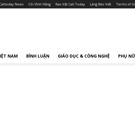
Calitoday News
Cõi Vĩnh Hằng
Rao Vặt Cali Today
Làng Báo Việt
Terms of U
IỆT NAM
BÌNH LUẬN
GIÁO DỤC & CÔNG NGHỆ
PHỤ N