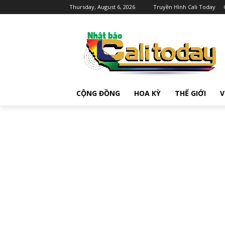
Thursday, August 6, 2026
Truyền Hình Cali Today
CỘNG ĐỒNG
HOA KỲ
THẾ GIỚI
V