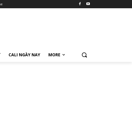
se
Ữ
CALI NGÀY NAY
MORE