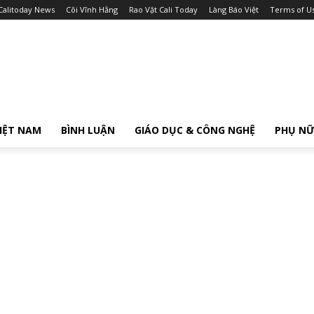
Calitoday News
Cõi Vĩnh Hằng
Rao Vặt Cali Today
Làng Báo Việt
Terms of U
IỆT NAM
BÌNH LUẬN
GIÁO DỤC & CÔNG NGHỆ
PHỤ N