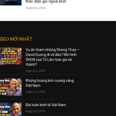
thác điện gió ngoài khơi
August 6, 2026
IDEO MỚI NHẤT
Vụ án tham nhũng Sheng Thao –
David Duong đi về đâu? Mô hình
XHCN của Tô Lâm bao giờ sẽ
thành?
August 5, 2026
Khủng hoảng kim cương vàng
Việt Nam
August 5, 2026
Bài toán kinh tế Việt Nam
August 3, 2026