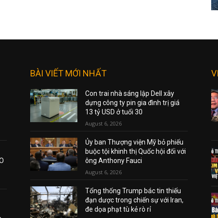
BÀI VIẾT MỚI NHẤT
V
Con trai nhà sáng lập Dell xây
dựng công ty pin gia đình trị giá
13 tỷ USD ở tuổi 30
August 6, 2026
Ủy ban Thượng viện Mỹ bỏ phiếu
buộc tội khinh thị Quốc hội đối với
AO
ông Anthony Fauci
August 6, 2026
Tổng thống Trump bác tin thiếu
đạn dược trong chiến sự với Iran,
đe dọa phạt tù kẻ rò rỉ