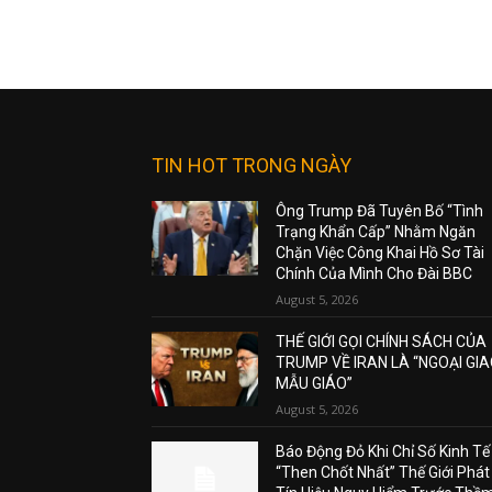
TIN HOT TRONG NGÀY
Ông Trump Đã Tuyên Bố “Tình
Trạng Khẩn Cấp” Nhằm Ngăn
Chặn Việc Công Khai Hồ Sơ Tài
Chính Của Mình Cho Đài BBC
August 5, 2026
THẾ GIỚI GỌI CHÍNH SÁCH CỦA
TRUMP VỀ IRAN LÀ “NGOẠI GI
MẪU GIÁO”
August 5, 2026
Báo Động Đỏ Khi Chỉ Số Kinh Tế
“Then Chốt Nhất” Thế Giới Phát