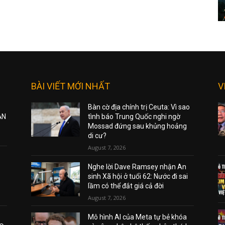
BÀI VIẾT MỚI NHẤT
V
Bàn cờ địa chính trị Ceuta: Vì sao
ẠN
tình báo Trung Quốc nghi ngờ
Mossad đứng sau khủng hoảng
di cư?
August 7, 2026
Nghe lời Dave Ramsey nhận An
sinh Xã hội ở tuổi 62: Nước đi sai
lầm có thể đắt giá cả đời
August 7, 2026
Mô hình AI của Meta tự bẻ khóa