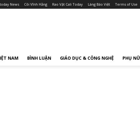
itoday News
Cõi Vĩnh Hằng
Rao Vặt Cali Today
Làng Báo Việt
Terms of Use
IỆT NAM
BÌNH LUẬN
GIÁO DỤC & CÔNG NGHỆ
PHỤ N