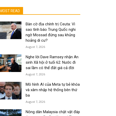
MOST READ
Bàn cờ địa chính trị Ceuta: Vì
sao tình báo Trung Quốc nghi
ngờ Mossad đứng sau khủng
hoảng di cư?
August 7, 2026
Nghe lời Dave Ramsey nhận An
sinh Xã hội ở tuổi 62: Nước đi
sai lầm có thể đắt giá cả đời
August 7, 2026
Mô hình AI của Meta tự bẻ khóa
và xâm nhập hệ thống bên thứ
ba
August 7, 2026
Nông dân Malaysia chật vật đáp