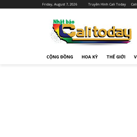
Friday, August 7, 2026
Truyền Hình Cali Today
Cal
CỘNG ĐỒNG
HOA KỲ
THẾ GIỚI
V