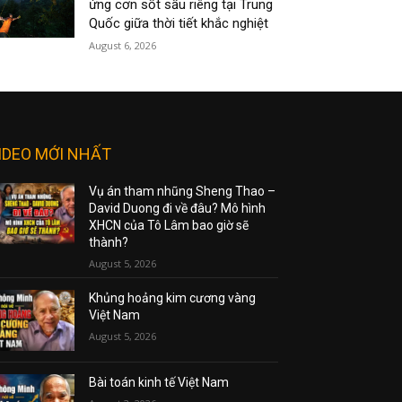
ứng cơn sốt sầu riêng tại Trung
Quốc giữa thời tiết khắc nghiệt
August 6, 2026
IDEO MỚI NHẤT
Vụ án tham nhũng Sheng Thao –
David Duong đi về đâu? Mô hình
XHCN của Tô Lâm bao giờ sẽ
thành?
August 5, 2026
Khủng hoảng kim cương vàng
Việt Nam
August 5, 2026
Bài toán kinh tế Việt Nam