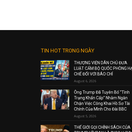
TIN HOT TRONG NGÀY
THƯỢNG VIỆN DÂN CHỦ ĐƯA
LUẬT CẤM BỘ QUỐC PHÒNG H
CHẾ ĐỐI VỚI BÁO CHÍ
August 6, 2026
Ông Trump Đã Tuyên Bố “Tình
Trạng Khẩn Cấp” Nhằm Ngăn
Chặn Việc Công Khai Hồ Sơ Tài
Chính Của Mình Cho Đài BBC
August 5, 2026
THẾ GIỚI GỌI CHÍNH SÁCH CỦA