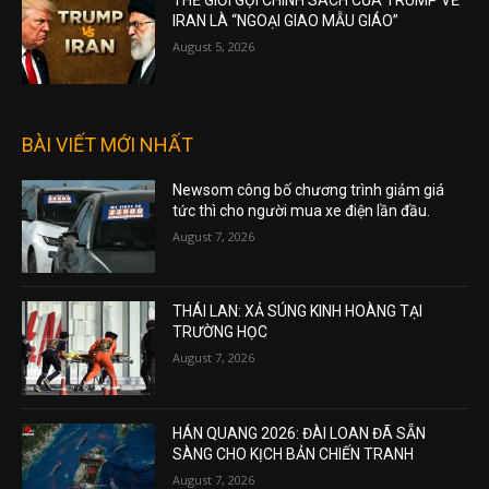
THẾ GIỚI GỌI CHÍNH SÁCH CỦA TRUMP VỀ
IRAN LÀ “NGOẠI GIAO MẪU GIÁO”
August 5, 2026
BÀI VIẾT MỚI NHẤT
Newsom công bố chương trình giảm giá
tức thì cho người mua xe điện lần đầu.
August 7, 2026
THÁI LAN: XẢ SÚNG KINH HOÀNG TẠI
TRƯỜNG HỌC
August 7, 2026
HÁN QUANG 2026: ĐÀI LOAN ĐÃ SẴN
SÀNG CHO KỊCH BẢN CHIẾN TRANH
August 7, 2026