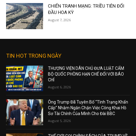
CHIẾN TRANH MẠNG: TRIỀU TIÊN ĐỐI
ĐẦU HOA KỲ
August 7, 2026
TIN HOT TRONG NGÀY
THƯỢNG VIỆN DÂN CHỦ ĐƯA LUẬT CẤM
BỘ QUỐC PHÒNG HẠN CHẾ ĐỐI VỚI BÁO
CHÍ
August 6, 2026
Ông Trump Đã Tuyên Bố “Tình Trạng Khẩn
Cấp” Nhằm Ngăn Chặn Việc Công Khai Hồ
Sơ Tài Chính Của Mình Cho Đài BBC
August 5, 2026