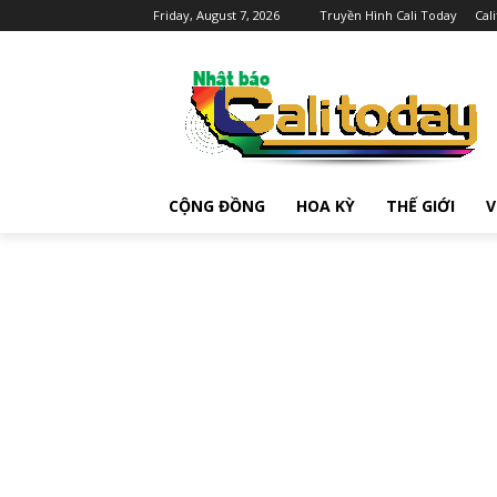
Friday, August 7, 2026
Truyền Hình Cali Today
Cal
CỘNG ĐỒNG
HOA KỲ
THẾ GIỚI
V