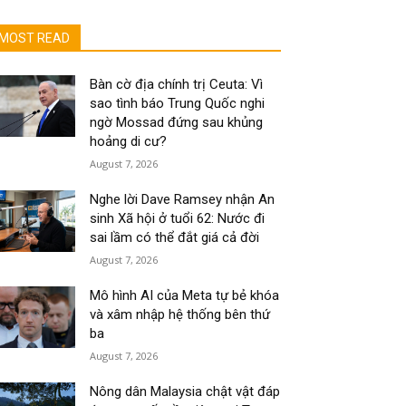
MOST READ
Bàn cờ địa chính trị Ceuta: Vì
sao tình báo Trung Quốc nghi
ngờ Mossad đứng sau khủng
hoảng di cư?
August 7, 2026
Nghe lời Dave Ramsey nhận An
sinh Xã hội ở tuổi 62: Nước đi
sai lầm có thể đắt giá cả đời
August 7, 2026
Mô hình AI của Meta tự bẻ khóa
và xâm nhập hệ thống bên thứ
ba
August 7, 2026
Nông dân Malaysia chật vật đáp