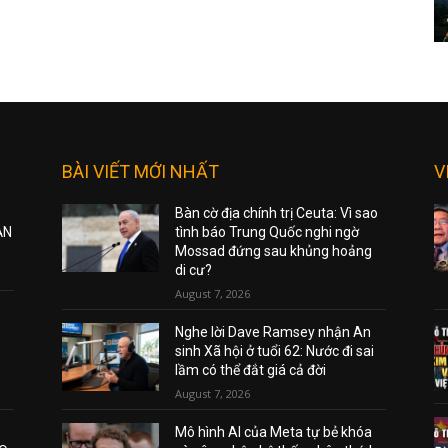
BÀI VIẾT MỚI NHẤT
V
Bàn cờ địa chính trị Ceuta: Vì sao
ẠN
tình báo Trung Quốc nghi ngờ
Mossad đứng sau khủng hoảng
di cư?
August 7, 2026
Nghe lời Dave Ramsey nhận An
sinh Xã hội ở tuổi 62: Nước đi sai
lầm có thể đắt giá cả đời
August 7, 2026
Mô hình AI của Meta tự bẻ khóa