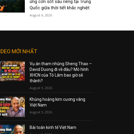
ứng cơn sốt sầu riêng tại Trung
Quốc giữa thời tiết khắc nghiệt
August 6, 2026
IDEO MỚI NHẤT
Vụ án tham nhũng Sheng Thao –
David Duong đi về đâu? Mô hình
XHCN của Tô Lâm bao giờ sẽ
thành?
August 5, 2026
Khủng hoảng kim cương vàng
Việt Nam
August 5, 2026
Bài toán kinh tế Việt Nam