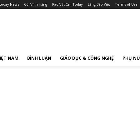
itoday News
Cõi Vĩnh Hằng
Rao Vặt Cali Today
Làng Báo Việt
Terms of Use
IỆT NAM
BÌNH LUẬN
GIÁO DỤC & CÔNG NGHỆ
PHỤ N