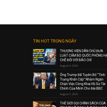
TIN HOT TRONG NGÀY
THƯỢNG VIỆN DÂN CHỦ ĐƯA
LUẬT CẤM BỘ QUỐC PHÒNG H
CHẾ ĐỐI VỚI BÁO CHÍ
August 6, 2026
Ông Trump Đã Tuyên Bố “Tình
Trạng Khẩn Cấp” Nhằm Ngăn
Chặn Việc Công Khai Hồ Sơ Tài
Chính Của Mình Cho Đài BBC
August 5, 2026
THẾ GIỚI GỌI CHÍNH SÁCH CỦA