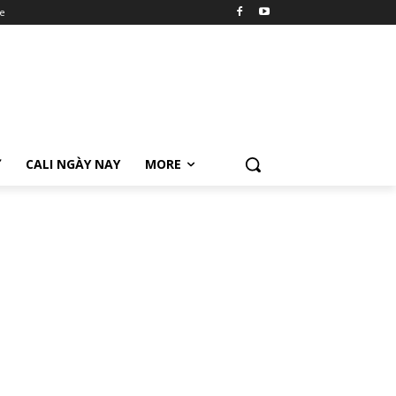
e
Ữ
CALI NGÀY NAY
MORE