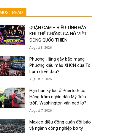
MOST READ
QUẬN CAM – BIỂU TÌNH ĐẦY
KHÍ THẾ CHỐNG CA NÔ VIỆT
CỘNG QUỐC THIÊN
August 8, 2026
Phương Hằng gây bão mạng,
Phường kiểu mẫu XHCN của Tô
Lâm đi về đâu?
August 7, 2026
Hạn hán kỷ lục ở Puerto Rico:
Hàng trăm nghìn dân Mỹ “kêu
trời”, Washington vẫn ngó lơ?
August 7, 2026
Mexico điều động quân đội bảo
vệ ngành công nghiệp bơ tỷ