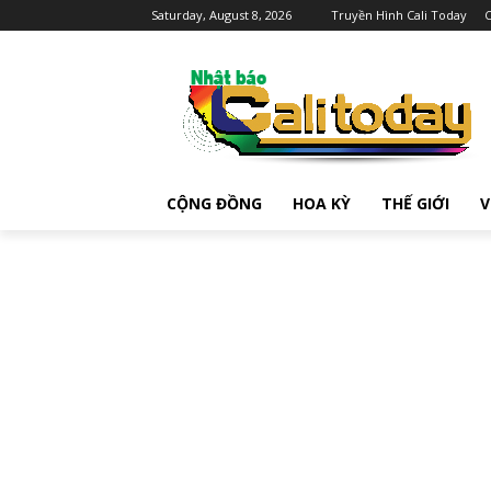
Saturday, August 8, 2026
Truyền Hình Cali Today
C
CỘNG ĐỒNG
HOA KỲ
THẾ GIỚI
V