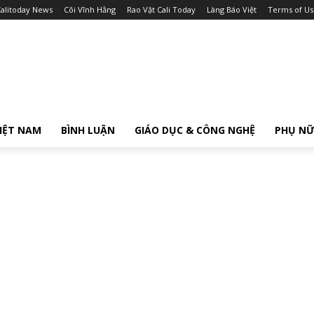
alitoday News
Cõi Vĩnh Hằng
Rao Vặt Cali Today
Làng Báo Việt
Terms of Us
IỆT NAM
BÌNH LUẬN
GIÁO DỤC & CÔNG NGHỆ
PHỤ N