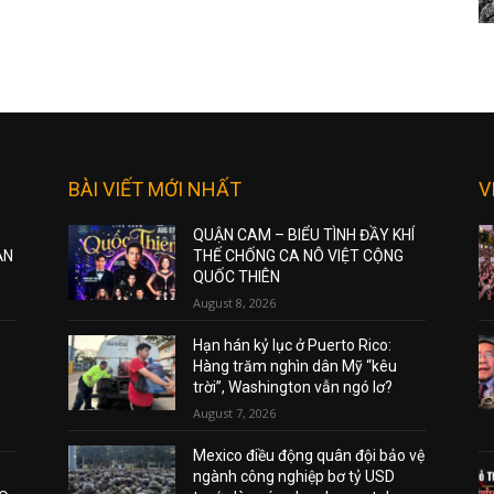
BÀI VIẾT MỚI NHẤT
V
QUẬN CAM – BIỂU TÌNH ĐẦY KHÍ
ẠN
THẾ CHỐNG CA NÔ VIỆT CỘNG
QUỐC THIÊN
August 8, 2026
Hạn hán kỷ lục ở Puerto Rico:
Hàng trăm nghìn dân Mỹ “kêu
trời”, Washington vẫn ngó lơ?
August 7, 2026
Mexico điều động quân đội bảo vệ
ngành công nghiệp bơ tỷ USD