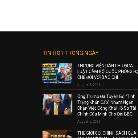
TIN HOT TRONG NGÀY
THƯỢNG VIỆN DÂN CHỦ ĐƯA
LUẬT CẤM BỘ QUỐC PHÒNG H
CHẾ ĐỐI VỚI BÁO CHÍ
August 6, 2026
Ông Trump Đã Tuyên Bố “Tình
Trạng Khẩn Cấp” Nhằm Ngăn
Chặn Việc Công Khai Hồ Sơ Tài
Chính Của Mình Cho Đài BBC
August 5, 2026
THẾ GIỚI GỌI CHÍNH SÁCH CỦA