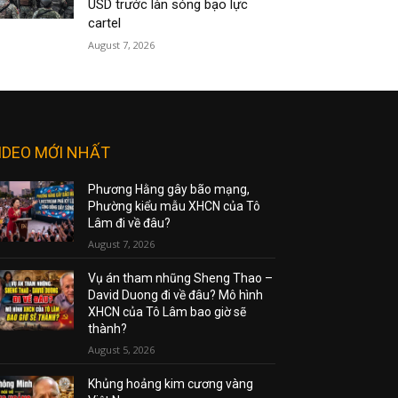
USD trước làn sóng bạo lực
cartel
August 7, 2026
IDEO MỚI NHẤT
Phương Hằng gây bão mạng,
Phường kiểu mẫu XHCN của Tô
Lâm đi về đâu?
August 7, 2026
Vụ án tham nhũng Sheng Thao –
David Duong đi về đâu? Mô hình
XHCN của Tô Lâm bao giờ sẽ
thành?
August 5, 2026
Khủng hoảng kim cương vàng