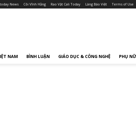
itoday News
Cõi Vĩnh Hằng
Rao Vặt Cali Today
Làng Báo Việt
Terms of Use
IỆT NAM
BÌNH LUẬN
GIÁO DỤC & CÔNG NGHỆ
PHỤ N