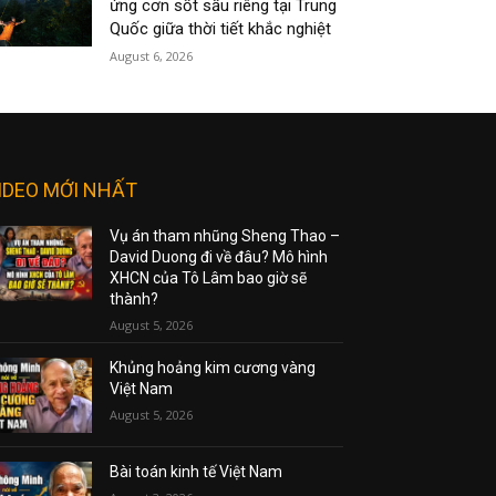
ứng cơn sốt sầu riêng tại Trung
Quốc giữa thời tiết khắc nghiệt
August 6, 2026
IDEO MỚI NHẤT
Vụ án tham nhũng Sheng Thao –
David Duong đi về đâu? Mô hình
XHCN của Tô Lâm bao giờ sẽ
thành?
August 5, 2026
Khủng hoảng kim cương vàng
Việt Nam
August 5, 2026
Bài toán kinh tế Việt Nam