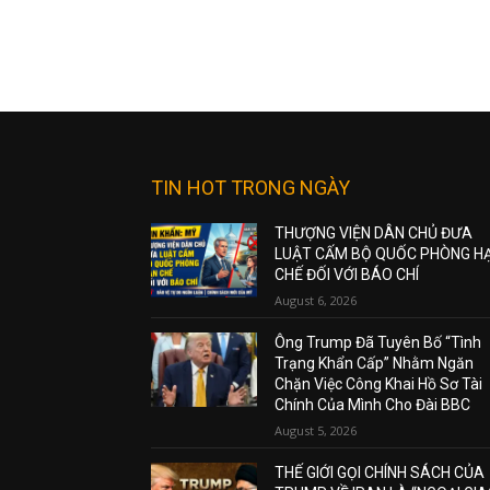
TIN HOT TRONG NGÀY
THƯỢNG VIỆN DÂN CHỦ ĐƯA
LUẬT CẤM BỘ QUỐC PHÒNG H
CHẾ ĐỐI VỚI BÁO CHÍ
August 6, 2026
Ông Trump Đã Tuyên Bố “Tình
Trạng Khẩn Cấp” Nhằm Ngăn
Chặn Việc Công Khai Hồ Sơ Tài
Chính Của Mình Cho Đài BBC
August 5, 2026
THẾ GIỚI GỌI CHÍNH SÁCH CỦA