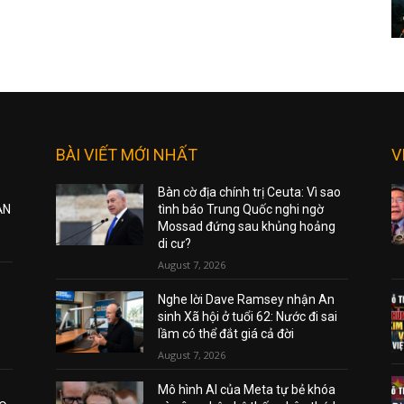
BÀI VIẾT MỚI NHẤT
V
Bàn cờ địa chính trị Ceuta: Vì sao
ẠN
tình báo Trung Quốc nghi ngờ
Mossad đứng sau khủng hoảng
di cư?
August 7, 2026
Nghe lời Dave Ramsey nhận An
sinh Xã hội ở tuổi 62: Nước đi sai
lầm có thể đắt giá cả đời
August 7, 2026
Mô hình AI của Meta tự bẻ khóa