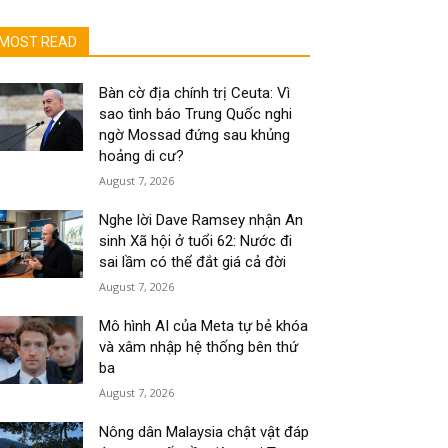
MOST READ
Bàn cờ địa chính trị Ceuta: Vì
sao tình báo Trung Quốc nghi
ngờ Mossad đứng sau khủng
hoảng di cư?
August 7, 2026
Nghe lời Dave Ramsey nhận An
sinh Xã hội ở tuổi 62: Nước đi
sai lầm có thể đắt giá cả đời
August 7, 2026
Mô hình AI của Meta tự bẻ khóa
và xâm nhập hệ thống bên thứ
ba
August 7, 2026
Nông dân Malaysia chật vật đáp