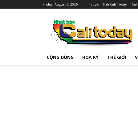
Friday, August 7, 2026
Truyền Hình Cali Today
Cal
CỘNG ĐỒNG
HOA KỲ
THẾ GIỚI
V