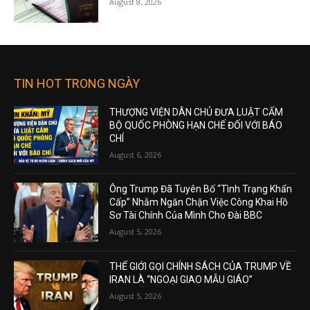
August 8, 2026
TIN HOT TRONG NGÀY
THƯỢNG VIỆN DÂN CHỦ ĐƯA LUẬT CẤM
BỘ QUỐC PHÒNG HẠN CHẾ ĐỐI VỚI BÁO
CHÍ
August 6, 2026
Ông Trump Đã Tuyên Bố “Tình Trạng Khẩn
Cấp” Nhằm Ngăn Chặn Việc Công Khai Hồ
Sơ Tài Chính Của Mình Cho Đài BBC
August 5, 2026
THẾ GIỚI GỌI CHÍNH SÁCH CỦA TRUMP VỀ
IRAN LÀ “NGOẠI GIAO MẪU GIÁO”
August 5, 2026