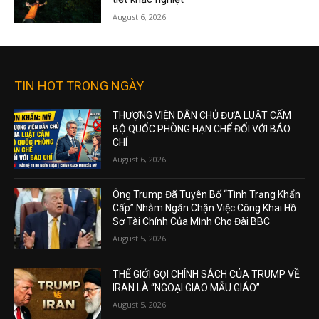
August 6, 2026
TIN HOT TRONG NGÀY
THƯỢNG VIỆN DÂN CHỦ ĐƯA LUẬT CẤM
BỘ QUỐC PHÒNG HẠN CHẾ ĐỐI VỚI BÁO
CHÍ
August 6, 2026
Ông Trump Đã Tuyên Bố “Tình Trạng Khẩn
Cấp” Nhằm Ngăn Chặn Việc Công Khai Hồ
Sơ Tài Chính Của Mình Cho Đài BBC
August 5, 2026
THẾ GIỚI GỌI CHÍNH SÁCH CỦA TRUMP VỀ
IRAN LÀ “NGOẠI GIAO MẪU GIÁO”
August 5, 2026