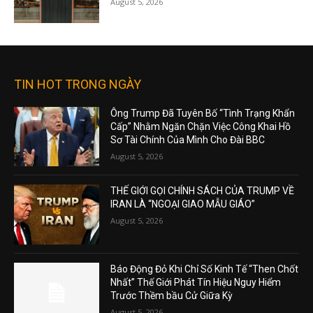
August 5, 2026
TIN HOT TRONG NGÀY
Ông Trump Đã Tuyên Bố “Tình Trạng Khẩn
Cấp” Nhằm Ngăn Chặn Việc Công Khai Hồ
Sơ Tài Chính Của Mình Cho Đài BBC
August 5, 2026
THẾ GIỚI GỌI CHÍNH SÁCH CỦA TRUMP VỀ
IRAN LÀ “NGOẠI GIAO MẪU GIÁO”
August 5, 2026
Báo Động Đỏ Khi Chỉ Số Kinh Tế “Then Chốt
Nhất” Thế Giới Phát Tín Hiệu Nguy Hiểm
Trước Thềm bầu Cử Giữa Kỳ
August 5, 2026