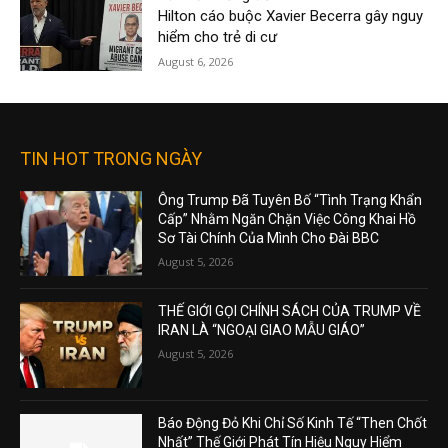
Hilton cáo buộc Xavier Becerra gây nguy
hiểm cho trẻ di cư
August 6, 2026
TIN HOT TRONG NGÀY
Ông Trump Đã Tuyên Bố “Tình Trạng Khẩn
Cấp” Nhằm Ngăn Chặn Việc Công Khai Hồ
Sơ Tài Chính Của Mình Cho Đài BBC
August 5, 2026
THẾ GIỚI GỌI CHÍNH SÁCH CỦA TRUMP VỀ
IRAN LÀ “NGOẠI GIAO MẪU GIÁO”
August 5, 2026
Báo Động Đỏ Khi Chỉ Số Kinh Tế “Then Chốt
Nhất” Thế Giới Phát Tín Hiệu Nguy Hiểm