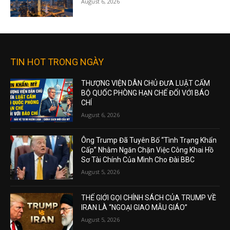
August 6, 2026
TIN HOT TRONG NGÀY
THƯỢNG VIỆN DÂN CHỦ ĐƯA LUẬT CẤM
BỘ QUỐC PHÒNG HẠN CHẾ ĐỐI VỚI BÁO
CHÍ
August 6, 2026
Ông Trump Đã Tuyên Bố “Tình Trạng Khẩn
Cấp” Nhằm Ngăn Chặn Việc Công Khai Hồ
Sơ Tài Chính Của Mình Cho Đài BBC
August 5, 2026
THẾ GIỚI GỌI CHÍNH SÁCH CỦA TRUMP VỀ
IRAN LÀ “NGOẠI GIAO MẪU GIÁO”
August 5, 2026