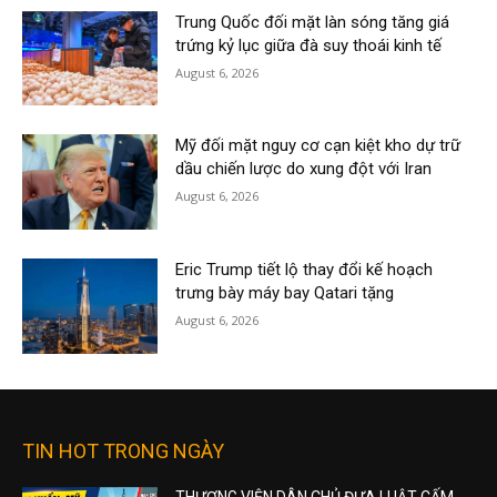
Trung Quốc đối mặt làn sóng tăng giá
trứng kỷ lục giữa đà suy thoái kinh tế
August 6, 2026
Mỹ đối mặt nguy cơ cạn kiệt kho dự trữ
dầu chiến lược do xung đột với Iran
August 6, 2026
Eric Trump tiết lộ thay đổi kế hoạch
trưng bày máy bay Qatari tặng
August 6, 2026
TIN HOT TRONG NGÀY
THƯỢNG VIỆN DÂN CHỦ ĐƯA LUẬT CẤM