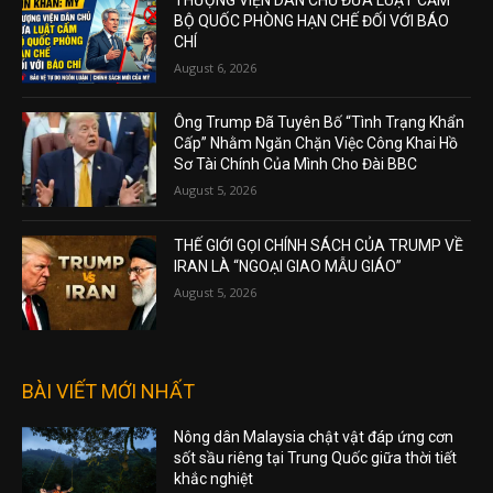
BỘ QUỐC PHÒNG HẠN CHẾ ĐỐI VỚI BÁO
CHÍ
August 6, 2026
Ông Trump Đã Tuyên Bố “Tình Trạng Khẩn
Cấp” Nhằm Ngăn Chặn Việc Công Khai Hồ
Sơ Tài Chính Của Mình Cho Đài BBC
August 5, 2026
THẾ GIỚI GỌI CHÍNH SÁCH CỦA TRUMP VỀ
IRAN LÀ “NGOẠI GIAO MẪU GIÁO”
August 5, 2026
BÀI VIẾT MỚI NHẤT
Nông dân Malaysia chật vật đáp ứng cơn
sốt sầu riêng tại Trung Quốc giữa thời tiết
khắc nghiệt