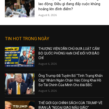
lao động: Điều gì đang đẩy cuộc khủng
hoảng lên đỉnh điểm?
August 8, 2026
TIN HOT TRONG NGÀY
THƯỢNG VIỆN DÂN CHỦ ĐƯA LUẬT CẤM
BỘ QUỐC PHÒNG HẠN CHẾ ĐỐI VỚI BÁO
CHÍ
August 6, 2026
Ông Trump Đã Tuyên Bố “Tình Trạng Khẩn
Cấp” Nhằm Ngăn Chặn Việc Công Khai Hồ
Sơ Tài Chính Của Mình Cho Đài BBC
August 5, 2026
THẾ GIỚI GỌI CHÍNH SÁCH CỦA TRUMP VỀ
IRAN LÀ “NGOẠI GIAO MẪU GIÁO”