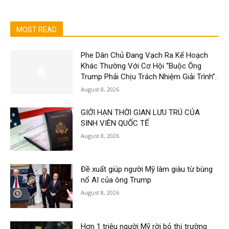
MOST READ
Phe Dân Chủ Đang Vạch Ra Kế Hoạch
Khác Thường Với Cơ Hội “Buộc Ông
Trump Phải Chịu Trách Nhiệm Giải Trình”.
August 8, 2026
GIỚI HẠN THỜI GIAN LƯU TRÚ CỦA
SINH VIÊN QUỐC TẾ
August 8, 2026
Đề xuất giúp người Mỹ làm giàu từ bùng
nổ AI của ông Trump
August 8, 2026
Hơn 1 triệu người Mỹ rời bỏ thị trường