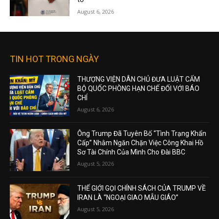
August 6, 2026
TIN HOT TRONG NGÀY
THƯỢNG VIỆN DÂN CHỦ ĐƯA LUẬT CẤM
BỘ QUỐC PHÒNG HẠN CHẾ ĐỐI VỚI BÁO
CHÍ
August 6, 2026
Ông Trump Đã Tuyên Bố “Tình Trạng Khẩn
Cấp” Nhằm Ngăn Chặn Việc Công Khai Hồ
Sơ Tài Chính Của Mình Cho Đài BBC
August 5, 2026
THẾ GIỚI GỌI CHÍNH SÁCH CỦA TRUMP VỀ
IRAN LÀ “NGOẠI GIAO MẪU GIÁO”
August 5, 2026