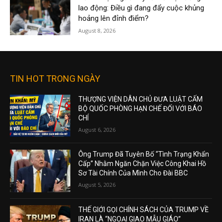
lao động: Điều gì đang đẩy cuộc khủng
hoảng lên đỉnh điểm?
August 8, 2026
TIN HOT TRONG NGÀY
THƯỢNG VIỆN DÂN CHỦ ĐƯA LUẬT CẤM
BỘ QUỐC PHÒNG HẠN CHẾ ĐỐI VỚI BÁO
CHÍ
August 6, 2026
Ông Trump Đã Tuyên Bố “Tình Trạng Khẩn
Cấp” Nhằm Ngăn Chặn Việc Công Khai Hồ
Sơ Tài Chính Của Mình Cho Đài BBC
August 5, 2026
THẾ GIỚI GỌI CHÍNH SÁCH CỦA TRUMP VỀ
IRAN LÀ “NGOẠI GIAO MẪU GIÁO”