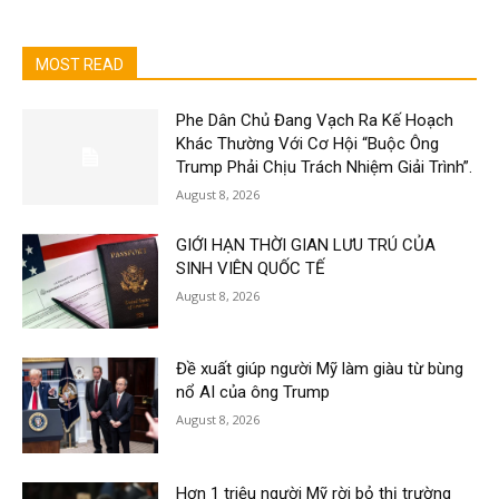
MOST READ
Phe Dân Chủ Đang Vạch Ra Kế Hoạch
Khác Thường Với Cơ Hội “Buộc Ông
Trump Phải Chịu Trách Nhiệm Giải Trình”.
August 8, 2026
GIỚI HẠN THỜI GIAN LƯU TRÚ CỦA
SINH VIÊN QUỐC TẾ
August 8, 2026
Đề xuất giúp người Mỹ làm giàu từ bùng
nổ AI của ông Trump
August 8, 2026
Hơn 1 triệu người Mỹ rời bỏ thị trường