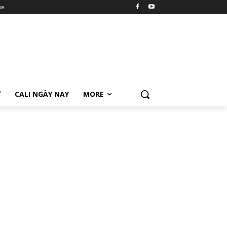
se
Ữ
CALI NGÀY NAY
MORE