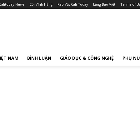
Calitoday News
Cõi Vĩnh Hằng
Rao Vặt Cali Today
Làng Báo Việt
Terms of U
IỆT NAM
BÌNH LUẬN
GIÁO DỤC & CÔNG NGHỆ
PHỤ N