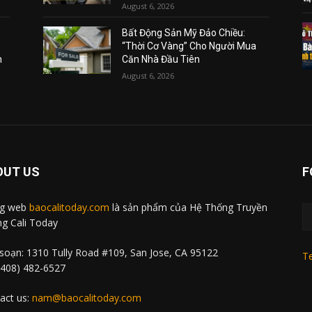
August 6, 2026
Bất Động Sản Mỹ Đảo Chiều:
“Thời Cơ Vàng” Cho Người Mua
m
Căn Nhà Đầu Tiên
August 6, 2026
OUT US
F
ng web
baocalitoday.com
là sản phẩm của Hệ Thống Truyền
g Cali Today
soạn: 1310 Tully Road #109, San Jose, CA 95122
Te
 (408) 482-6527
act us:
nam@baocalitoday.com