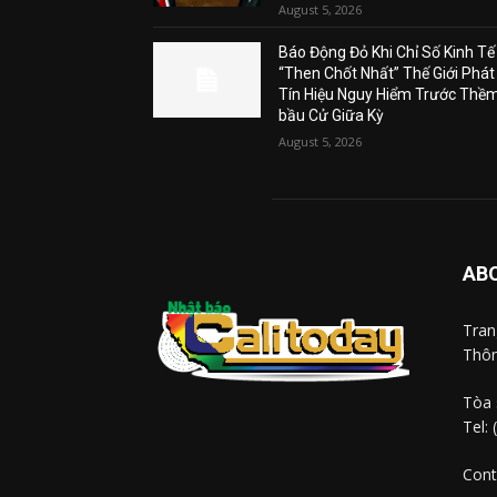
August 5, 2026
Báo Động Đỏ Khi Chỉ Số Kinh Tế
“Then Chốt Nhất” Thế Giới Phát
Tín Hiệu Nguy Hiểm Trước Thề
bầu Cử Giữa Kỳ
August 5, 2026
AB
Tra
Thôn
Tòa 
Tel:
Cont