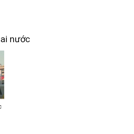
ai nước
c