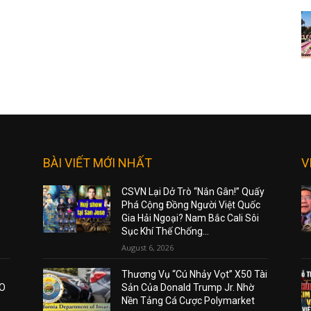
BÀI VIẾT MỚI NHẤT
V
CSVN Lại Dở Trò “Nắn Gân!” Quấy
Phá Cộng Đồng Người Việt Quốc
Gia Hải Ngoại? Nam Bắc Cali Sôi
Sục Khí Thế Chống...
August 6, 2026
Thương Vụ “Cú Nhảy Vọt” X50 Tài
AO
Sản Của Donald Trump Jr. Nhờ
Nền Tảng Cá Cược Polymarket