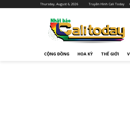
Thursday, August 6, 2026
Truyền Hình Cali Today
CỘNG ĐỒNG
HOA KỲ
THẾ GIỚI
V