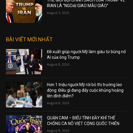
THẾ GIỚI GỌI CHÍNH SÁCH CỦA TRUMP VỀ
IRAN LÀ “NGOẠI GIAO MẪU GIÁO”
August 5, 2026
BÀI VIẾT MỚI NHẤT
Đề xuất giúp người Mỹ làm giàu từ bùng nổ
AI của ông Trump
August 8, 2026
Hơn 1 triệu người Mỹ rời bỏ thị trường lao
động: Điều gì đang đẩy cuộc khủng hoảng
lên đỉnh điểm?
August 8, 2026
QUẬN CAM – BIỂU TÌNH ĐẦY KHÍ THẾ
CHỐNG CA NÔ VIỆT CỘNG QUỐC THIÊN
August 8, 2026