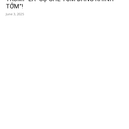
TỞM”!
June 3, 2025