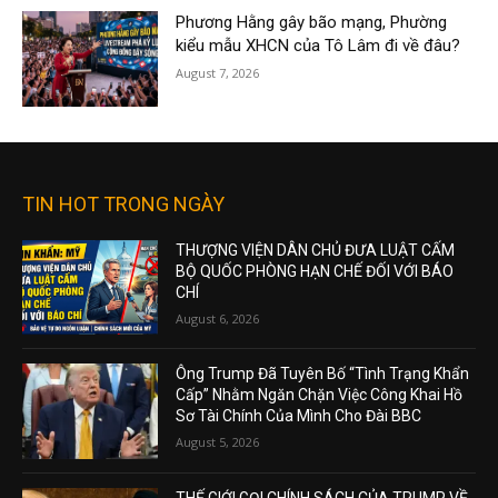
Phương Hằng gây bão mạng, Phường
kiểu mẫu XHCN của Tô Lâm đi về đâu?
August 7, 2026
TIN HOT TRONG NGÀY
THƯỢNG VIỆN DÂN CHỦ ĐƯA LUẬT CẤM
BỘ QUỐC PHÒNG HẠN CHẾ ĐỐI VỚI BÁO
CHÍ
August 6, 2026
Ông Trump Đã Tuyên Bố “Tình Trạng Khẩn
Cấp” Nhằm Ngăn Chặn Việc Công Khai Hồ
Sơ Tài Chính Của Mình Cho Đài BBC
August 5, 2026