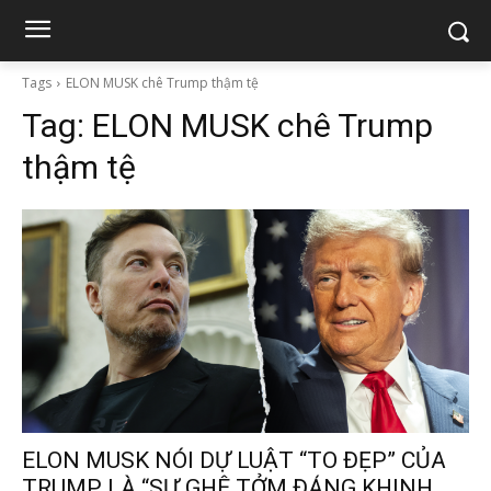
Tags
ELON MUSK chê Trump thậm tệ
Tag:
ELON MUSK chê Trump
thậm tệ
ELON MUSK NÓI DỰ LUẬT “TO ĐẸP” CỦA
TRUMP LÀ “SỰ GHÊ TỞM ĐÁNG KHINH