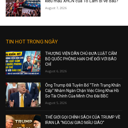
kiểu mẫu XHCN của Tô Lâm đi về đâu?
August 7, 2026
TIN HOT TRONG NGÀY
THƯỢNG VIỆN DÂN CHỦ ĐƯA LUẬT CẤM
BỘ QUỐC PHÒNG HẠN CHẾ ĐỐI VỚI BÁO
CHÍ
August 6, 2026
Ông Trump Đã Tuyên Bố “Tình Trạng Khẩn
Cấp” Nhằm Ngăn Chặn Việc Công Khai Hồ
Sơ Tài Chính Của Mình Cho Đài BBC
August 5, 2026
THẾ GIỚI GỌI CHÍNH SÁCH CỦA TRUMP VỀ
IRAN LÀ “NGOẠI GIAO MẪU GIÁO”