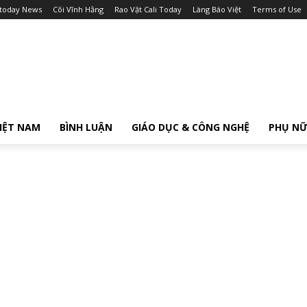
itoday News
Cõi Vĩnh Hằng
Rao Vặt Cali Today
Làng Báo Việt
Terms of Use
IỆT NAM
BÌNH LUẬN
GIÁO DỤC & CÔNG NGHỆ
PHỤ N