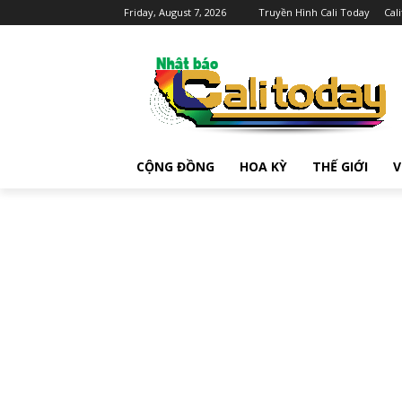
Friday, August 7, 2026
Truyền Hình Cali Today
Cal
CỘNG ĐỒNG
HOA KỲ
THẾ GIỚI
V