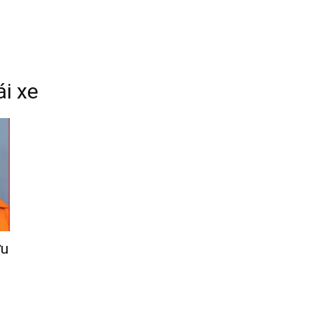
ái xe
ợu