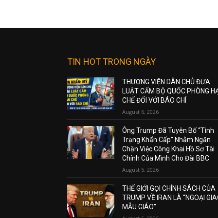
TIN HOT TRONG NGÀY
THƯỢNG VIỆN DÂN CHỦ ĐƯA
LUẬT CẤM BỘ QUỐC PHÒNG H
CHẾ ĐỐI VỚI BÁO CHÍ
August 6, 2026
Ông Trump Đã Tuyên Bố “Tình
Trạng Khẩn Cấp” Nhằm Ngăn
Chặn Việc Công Khai Hồ Sơ Tài
Chính Của Mình Cho Đài BBC
August 5, 2026
THẾ GIỚI GỌI CHÍNH SÁCH CỦA
TRUMP VỀ IRAN LÀ “NGOẠI GI
MẪU GIÁO”