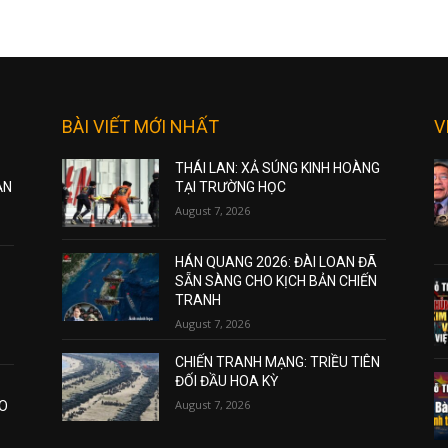
BÀI VIẾT MỚI NHẤT
V
THÁI LAN: XẢ SÚNG KINH HOÀNG
ẠN
TẠI TRƯỜNG HỌC
August 7, 2026
HÁN QUANG 2026: ĐÀI LOAN ĐÃ
SẴN SÀNG CHO KỊCH BẢN CHIẾN
TRANH
August 7, 2026
CHIẾN TRANH MẠNG: TRIỀU TIÊN
ĐỐI ĐẦU HOA KỲ
August 7, 2026
AO