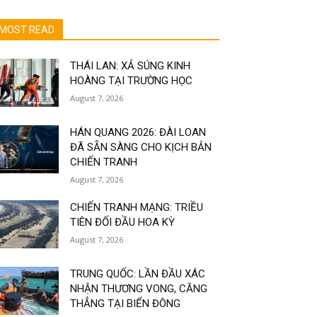
MOST READ
THÁI LAN: XẢ SÚNG KINH
HOÀNG TẠI TRƯỜNG HỌC
August 7, 2026
HÁN QUANG 2026: ĐÀI LOAN
ĐÃ SẴN SÀNG CHO KỊCH BẢN
CHIẾN TRANH
August 7, 2026
CHIẾN TRANH MẠNG: TRIỀU
TIÊN ĐỐI ĐẦU HOA KỲ
August 7, 2026
TRUNG QUỐC: LẦN ĐẦU XÁC
NHẬN THƯƠNG VONG, CĂNG
THẲNG TẠI BIỂN ĐÔNG