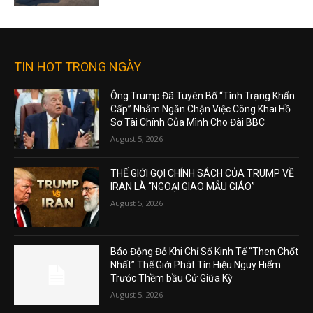
TIN HOT TRONG NGÀY
Ông Trump Đã Tuyên Bố “Tình Trạng Khẩn
Cấp” Nhằm Ngăn Chặn Việc Công Khai Hồ
Sơ Tài Chính Của Mình Cho Đài BBC
August 5, 2026
THẾ GIỚI GỌI CHÍNH SÁCH CỦA TRUMP VỀ
IRAN LÀ “NGOẠI GIAO MẪU GIÁO”
August 5, 2026
Báo Động Đỏ Khi Chỉ Số Kinh Tế “Then Chốt
Nhất” Thế Giới Phát Tín Hiệu Nguy Hiểm
Trước Thềm bầu Cử Giữa Kỳ
August 5, 2026