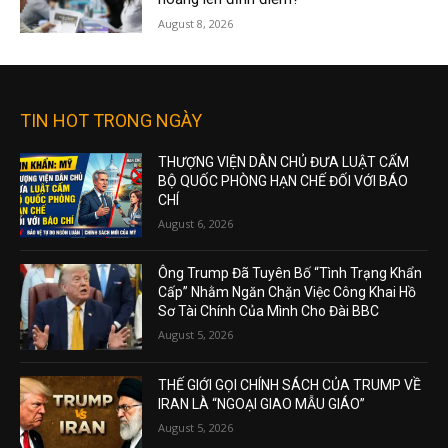
August 8, 2026
TIN HOT TRONG NGÀY
THƯỢNG VIỆN DÂN CHỦ ĐƯA LUẬT CẤM
BỘ QUỐC PHÒNG HẠN CHẾ ĐỐI VỚI BÁO
CHÍ
August 6, 2026
Ông Trump Đã Tuyên Bố “Tình Trạng Khẩn
Cấp” Nhằm Ngăn Chặn Việc Công Khai Hồ
Sơ Tài Chính Của Mình Cho Đài BBC
August 5, 2026
THẾ GIỚI GỌI CHÍNH SÁCH CỦA TRUMP VỀ
IRAN LÀ “NGOẠI GIAO MẪU GIÁO”
August 5, 2026