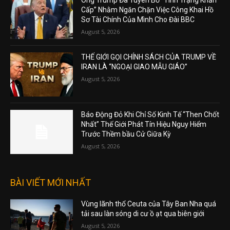
Cấp” Nhằm Ngăn Chặn Việc Công Khai Hồ
Sơ Tài Chính Của Mình Cho Đài BBC
August 5, 2026
THẾ GIỚI GỌI CHÍNH SÁCH CỦA TRUMP VỀ
IRAN LÀ “NGOẠI GIAO MẪU GIÁO”
August 5, 2026
Báo Động Đỏ Khi Chỉ Số Kinh Tế “Then Chốt
Nhất” Thế Giới Phát Tín Hiệu Nguy Hiểm
Trước Thềm bầu Cử Giữa Kỳ
August 5, 2026
BÀI VIẾT MỚI NHẤT
Vùng lãnh thổ Ceuta của Tây Ban Nha quá
tải sau làn sóng di cư ồ ạt qua biên giới
August 5, 2026