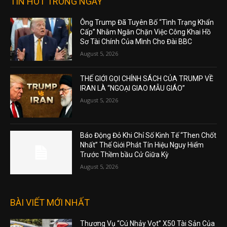
TIN HOT TRONG NGÀY
Ông Trump Đã Tuyên Bố “Tình Trạng Khẩn
Cấp” Nhằm Ngăn Chặn Việc Công Khai Hồ
Sơ Tài Chính Của Mình Cho Đài BBC
August 5, 2026
THẾ GIỚI GỌI CHÍNH SÁCH CỦA TRUMP VỀ
IRAN LÀ “NGOẠI GIAO MẪU GIÁO”
August 5, 2026
Báo Động Đỏ Khi Chỉ Số Kinh Tế “Then Chốt
Nhất” Thế Giới Phát Tín Hiệu Nguy Hiểm
Trước Thềm bầu Cử Giữa Kỳ
August 5, 2026
BÀI VIẾT MỚI NHẤT
Thương Vụ “Cú Nhảy Vọt” X50 Tài Sản Của