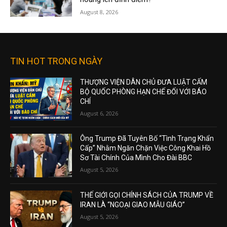
August 8, 2026
TIN HOT TRONG NGÀY
THƯỢNG VIỆN DÂN CHỦ ĐƯA LUẬT CẤM
BỘ QUỐC PHÒNG HẠN CHẾ ĐỐI VỚI BÁO
CHÍ
August 6, 2026
Ông Trump Đã Tuyên Bố “Tình Trạng Khẩn
Cấp” Nhằm Ngăn Chặn Việc Công Khai Hồ
Sơ Tài Chính Của Mình Cho Đài BBC
August 5, 2026
THẾ GIỚI GỌI CHÍNH SÁCH CỦA TRUMP VỀ
IRAN LÀ “NGOẠI GIAO MẪU GIÁO”
August 5, 2026