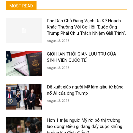
MOST READ
Phe Dân Chủ Đang Vạch Ra Kế Hoạch
Khác Thường Với Cơ Hội “Buộc Ông
Trump Phải Chịu Trách Nhiệm Giải Trình”.
August 8, 2026
GIỚI HẠN THỜI GIAN LƯU TRÚ CỦA
SINH VIÊN QUỐC TẾ
August 8, 2026
Đề xuất giúp người Mỹ làm giàu từ bùng
nổ AI của ông Trump
August 8, 2026
Hơn 1 triệu người Mỹ rời bỏ thị trường
lao động: Điều gì đang đẩy cuộc khủng
hoảng lên đỉnh điểm?