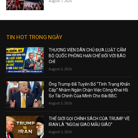
August 7, 2026
TIN HOT TRONG NGÀY
THƯỢNG VIỆN DÂN CHỦ ĐƯA LUẬT CẤM
BỘ QUỐC PHÒNG HẠN CHẾ ĐỐI VỚI BÁO
CHÍ
August 6, 2026
Ông Trump Đã Tuyên Bố “Tình Trạng Khẩn
Cấp” Nhằm Ngăn Chặn Việc Công Khai Hồ
Sơ Tài Chính Của Mình Cho Đài BBC
August 5, 2026
THẾ GIỚI GỌI CHÍNH SÁCH CỦA TRUMP VỀ
IRAN LÀ “NGOẠI GIAO MẪU GIÁO”
August 5, 2026