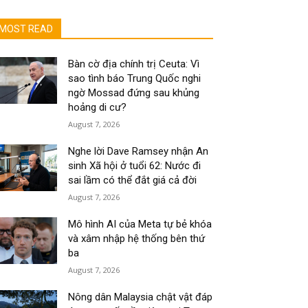
MOST READ
Bàn cờ địa chính trị Ceuta: Vì
sao tình báo Trung Quốc nghi
ngờ Mossad đứng sau khủng
hoảng di cư?
August 7, 2026
Nghe lời Dave Ramsey nhận An
sinh Xã hội ở tuổi 62: Nước đi
sai lầm có thể đắt giá cả đời
August 7, 2026
Mô hình AI của Meta tự bẻ khóa
và xâm nhập hệ thống bên thứ
ba
August 7, 2026
Nông dân Malaysia chật vật đáp