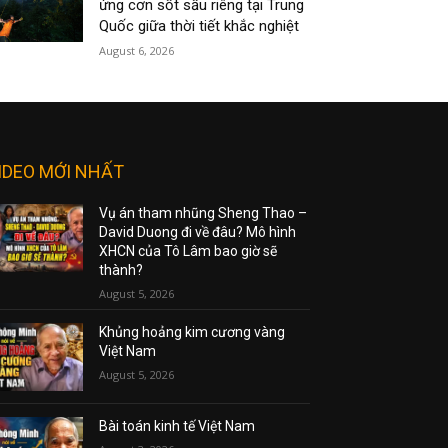
ứng cơn sốt sầu riêng tại Trung
Quốc giữa thời tiết khắc nghiệt
August 6, 2026
IDEO MỚI NHẤT
Vụ án tham nhũng Sheng Thao –
David Duong đi về đâu? Mô hình
XHCN của Tô Lâm bao giờ sẽ
thành?
August 5, 2026
Khủng hoảng kim cương vàng
Việt Nam
August 5, 2026
Bài toán kinh tế Việt Nam