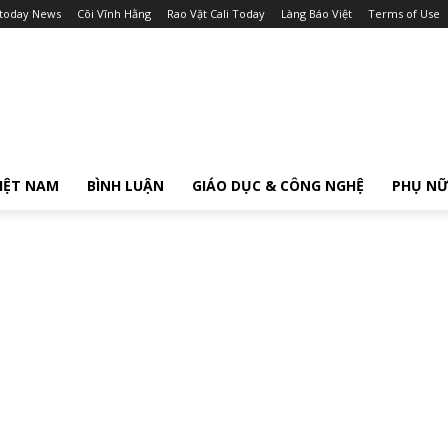
itoday News
Cõi Vĩnh Hằng
Rao Vặt Cali Today
Làng Báo Việt
Terms of Use
IỆT NAM
BÌNH LUẬN
GIÁO DỤC & CÔNG NGHỆ
PHỤ N