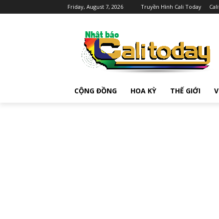
Friday, August 7, 2026
Truyền Hình Cali Today
Cal
CỘNG ĐỒNG
HOA KỲ
THẾ GIỚI
V