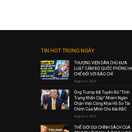
TIN HOT TRONG NGÀY
THƯỢNG VIỆN DÂN CHỦ ĐƯA
LUẬT CẤM BỘ QUỐC PHÒNG H
CHẾ ĐỐI VỚI BÁO CHÍ
August 6, 2026
Ông Trump Đã Tuyên Bố “Tình
Trạng Khẩn Cấp” Nhằm Ngăn
Chặn Việc Công Khai Hồ Sơ Tài
Chính Của Mình Cho Đài BBC
August 5, 2026
THẾ GIỚI GỌI CHÍNH SÁCH CỦA