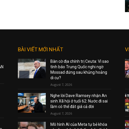
BÀI VIẾT MỚI NHẤT
V
Bàn cờ địa chính trị Ceuta: Vì sao
ẠN
tình báo Trung Quốc nghi ngờ
Mossad đứng sau khủng hoảng
di cư?
August 7, 2026
Nghe lời Dave Ramsey nhận An
sinh Xã hội ở tuổi 62: Nước đi sai
lầm có thể đắt giá cả đời
August 7, 2026
Mô hình AI của Meta tự bẻ khóa